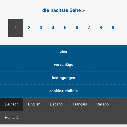
die nächste Seite »
1
2
3
4
5
6
7
8
9
über
vorschläge
bedingungen
cookie-richtlinie
Deutsch
English
Español
Français
Italiano
Română