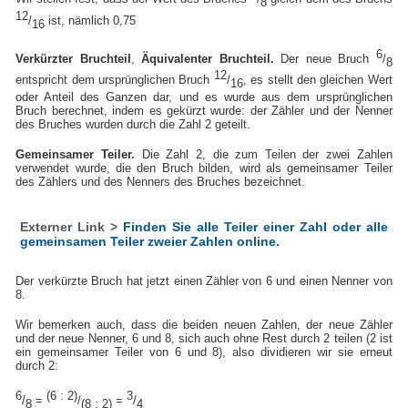
8
12
/
ist, nämlich 0,75
16
6
Verkürzter Bruchteil
,
Äquivalenter Bruchteil.
Der neue Bruch
/
8
12
entspricht dem ursprünglichen Bruch
/
, es stellt den gleichen Wert
16
oder Anteil des Ganzen dar, und es wurde aus dem ursprünglichen
Bruch berechnet, indem es gekürzt wurde: der Zähler und der Nenner
des Bruches wurden durch die Zahl 2 geteilt.
Gemeinsamer Teiler.
Die Zahl 2, die zum Teilen der zwei Zahlen
verwendet wurde, die den Bruch bilden, wird als gemeinsamer Teiler
des Zählers und des Nenners des Bruches bezeichnet.
Externer Link >
Finden Sie alle Teiler einer Zahl oder alle
gemeinsamen Teiler zweier Zahlen online.
Der verkürzte Bruch hat jetzt einen Zähler von 6 und einen Nenner von
8.
Wir bemerken auch, dass die beiden neuen Zahlen, der neue Zähler
und der neue Nenner, 6 und 8, sich auch ohne Rest durch 2 teilen (2 ist
ein gemeinsamer Teiler von 6 und 8), also dividieren wir sie erneut
durch 2:
6
(6 : 2)
3
/
=
/
=
/
8
(8 : 2)
4