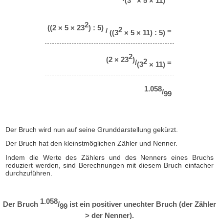
(3
× 5 × 11)
2
((2 × 5 × 23
) : 5)
2
/
=
((3
× 5 × 11) : 5)
2
(2 × 23
)
2
/
=
(3
× 11)
1.058
/
99
Der Bruch wird nun auf seine Grunddarstellung gekürzt.
Der Bruch hat den kleinstmöglichen Zähler und Nenner.
Indem die Werte des Zählers und des Nenners eines Bruchs
reduziert werden, sind Berechnungen mit diesem Bruch einfacher
durchzuführen.
1.058
Der Bruch
/
ist ein positiver unechter Bruch (der Zähler
99
> der Nenner).