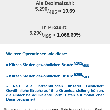
Als Dezimalzahl:
5.290
/
≈
10,69
495
In Prozent:
5.290
/
≈
1.068,69%
495
Weitere Operationen wie diese:
5282
» Kürzen Sie den gewöhnlichen Bruch:
/
488
5299
» Kürzen Sie den gewöhnlichen Bruch:
/
503
» Neu. Alle Berechnungen unserer Besucher:
Gewöhnliche Brüche auf ihre Grunddarstellung kürzen,
die einfachste äquivalente Form. Daten auf monatlicher
Basis organisiert
Wie werden die Zahlen auf unserer Website geschrieben: Punkt '.'