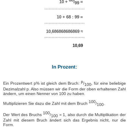
10 +
/
=
99
10 + 68 : 99 =
10,686868686869 ≈
10,69
In Prozent:
p
Ein Prozentwert p% ist gleich dem Bruch:
/
, für eine beliebige
100
Dezimalzahl p. Also müssen wir die Form der oben erhaltenen Zahl
ändern, um einen Nenner von 100 zu haben.
100
Multiplizieren Sie dazu die Zahl mit dem Bruch
/
.
100
100
Der Wert des Bruchs
/
= 1, also durch die Multiplikation der
100
Zahl mit diesem Bruch ändert sich das Ergebnis nicht, nur die
Form.