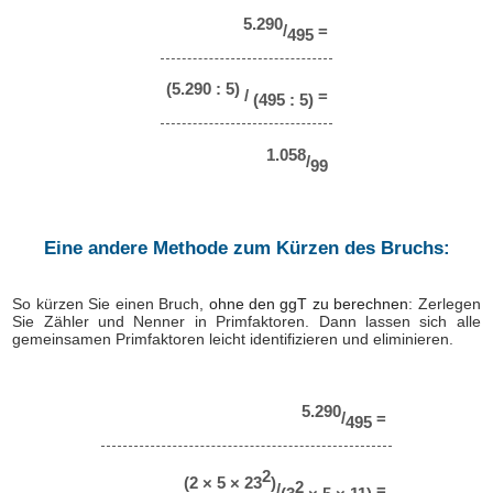
5.290
/
=
495
(5.290 : 5)
/
=
(495 : 5)
1.058
/
99
Eine andere Methode zum Kürzen des Bruchs:
So kürzen Sie einen Bruch,
ohne den ggT zu berechnen
: Zerlegen
Sie Zähler und Nenner in Primfaktoren. Dann lassen sich alle
gemeinsamen Primfaktoren leicht identifizieren und eliminieren.
5.290
/
=
495
2
(2 × 5 × 23
)
2
/
=