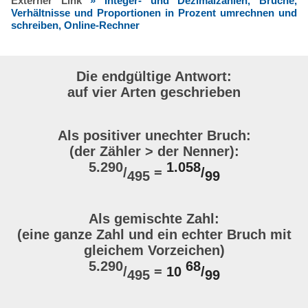
Externer Link
» Integer- und Dezimalzahlen, Brüche,
Verhältnisse und Proportionen in Prozent umrechnen und
schreiben, Online-Rechner
Die endgültige Antwort:
auf vier Arten geschrieben
Als positiver unechter Bruch:
(der Zähler > der Nenner):
5.290
1.058
/
=
/
495
99
Als gemischte Zahl:
(eine ganze Zahl und ein echter Bruch mit
gleichem Vorzeichen)
5.290
68
/
=
10
/
495
99