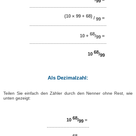
99
(10 × 99 + 68)
/
=
99
68
10 +
/
=
99
68
10
/
99
Als Dezimalzahl:
Teilen Sie einfach den Zähler durch den Nenner ohne Rest, wie
unten gezeigt:
68
10
/
=
99
68