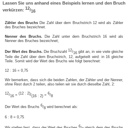
Lassen Sie uns anhand eines Beispiels lernen und den Bruch
12
verkürzen:
/
16
Zähler des Bruchs
Die Zahl über dem Bruchstrich 12 wird als Zähler
des Bruches bezeichnet.
Nenner des Bruchs.
Die Zahl unter dem Bruchstrich 16 wird als
Nenner des Bruches bezeichnet;
12
Der Wert des Bruchs.
Die Bruchzahl
/
gibt an, in wie viele gleiche
16
Teile die Zahl über dem Bruchstrich, 12, aufgeteilt wird: in 16 gleiche
Teile. Somit wird der Wert des Bruchs wie folgt berechnet:
12 : 16 = 0,75
Wir bemerken, dass sich die beiden Zahlen, der Zähler und der Nenner,
ohne Rest durch 2 teilen, also teilen wir sie durch dieselbe Zahl, 2:
12
(12 : 2)
6
/
=
/
=
/
16
(16 : 2)
8
6
Der Wert des Bruchs
/
wird berechnet als:
8
6 : 8 = 0,75
6
Wir stellen fest, dass der Wert des Bruches
/
gleich dem des Bruchs