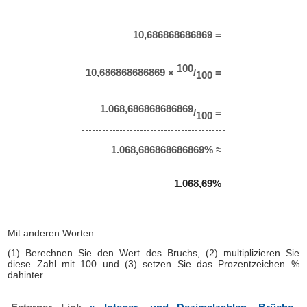
10,686868686869 =
100
10,686868686869 ×
/
=
100
1.068,686868686869
/
=
100
1.068,686868686869% ≈
1.068,69%
Mit anderen Worten:
(1) Berechnen Sie den Wert des Bruchs, (2) multiplizieren Sie
diese Zahl mit 100 und (3) setzen Sie das Prozentzeichen %
dahinter.