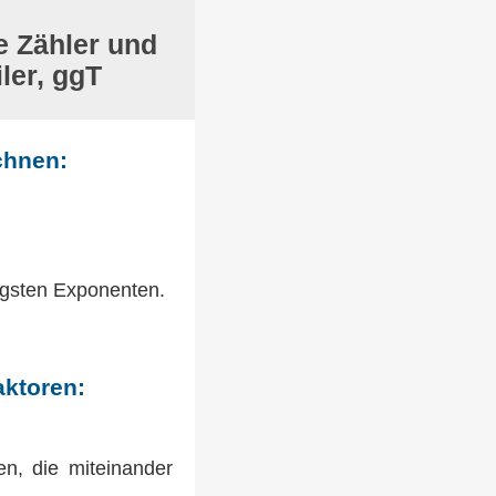
e Zähler und
ler, ggT
chnen:
rigsten Exponenten.
aktoren:
en, die miteinander