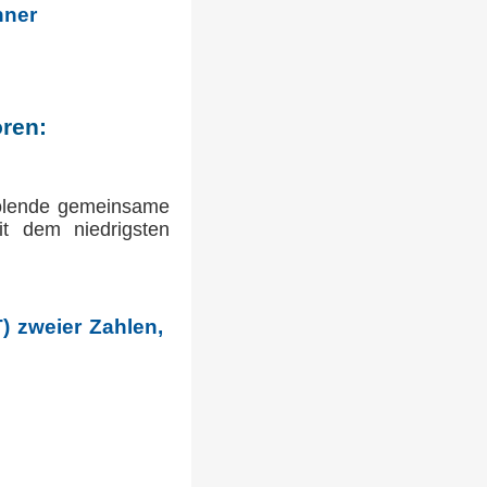
hner
oren:
holende gemeinsame
it dem niedrigsten
) zweier Zahlen,