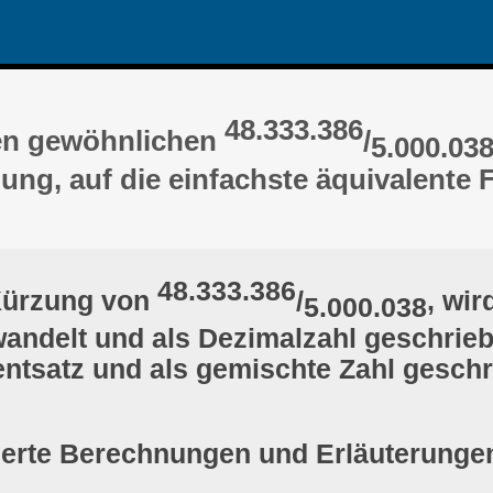
48.333.386
en gewöhnlichen
/
5.000.03
ung, auf die einfachste äquivalente 
48.333.386
Kürzung von
/
, wir
5.000.038
ndelt und als Dezimalzahl geschrieb
ntsatz und als gemischte Zahl gesch
lierte Berechnungen und Erläuterunge