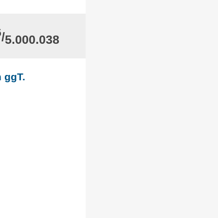
6
/
5.000.038
 ggT.