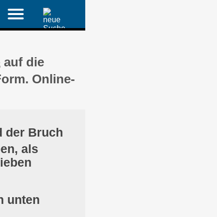
auf die
8
Form. Online-
d der Bruch
en, als
rieben
n unten