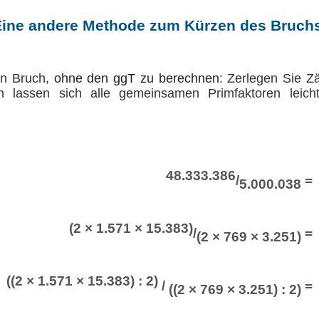
ine andere Methode zum Kürzen des Bruch
en Bruch,
ohne den ggT zu berechnen
: Zerlegen Sie Z
n lassen sich alle gemeinsamen Primfaktoren leicht 
48.333.386
/
=
5.000.038
(2 × 1.571 × 15.383)
/
=
(2 × 769 × 3.251)
((2 × 1.571 × 15.383) : 2)
/
=
((2 × 769 × 3.251) : 2)