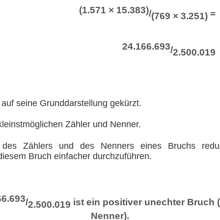
(1.571 × 15.383)
/
=
(769 × 3.251)
24.166.693
/
2.500.019
 auf seine Grunddarstellung gekürzt.
kleinstmöglichen Zähler und Nenner.
des Zählers und des Nenners eines Bruchs reduz
iesem Bruch einfacher durchzuführen.
66.693
/
ist ein positiver unechter Bruch 
2.500.019
Nenner).