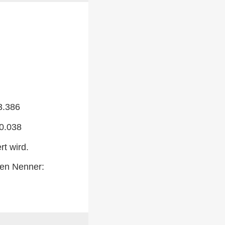
3.386
00.038
rt wird.
den Nenner: