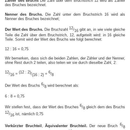
Zähler des Bruchs
Die Zahl über dem Bruchstrich 12 wird als Zähler
des Bruches bezeichnet.
Nenner des Bruchs.
Die Zahl unter dem Bruchstrich 16 wird als
Nenner des Bruches bezeichnet;
12
Der Wert des Bruchs.
Die Bruchzahl
/
gibt an, in wie viele gleiche
16
Teile die Zahl über dem Bruchstrich, 12, aufgeteilt wird: in 16 gleiche
Teile. Somit wird der Wert des Bruchs wie folgt berechnet:
12 : 16 = 0,75
Wir bemerken, dass sich die beiden Zahlen, der Zähler und der Nenner,
ohne Rest durch 2 teilen, also teilen wir sie durch dieselbe Zahl, 2:
12
(12 : 2)
6
/
=
/
=
/
16
(16 : 2)
8
6
Der Wert des Bruchs
/
wird berechnet als:
8
6 : 8 = 0,75
6
Wir stellen fest, dass der Wert des Bruches
/
gleich dem des Bruchs
8
12
/
ist, nämlich 0,75
16
6
Verkürzter Bruchteil
,
Äquivalenter Bruchteil.
Der neue Bruch
/
8