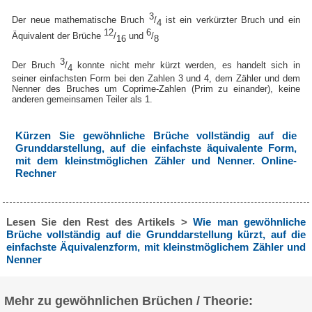
3
Der neue mathematische Bruch
/
ist ein verkürzter Bruch und ein
4
12
6
Äquivalent der Brüche
/
und
/
16
8
3
Der Bruch
/
konnte nicht mehr kürzt werden, es handelt sich in
4
seiner einfachsten Form bei den Zahlen 3 und 4, dem Zähler und dem
Nenner des Bruches um Coprime-Zahlen (Prim zu einander), keine
anderen gemeinsamen Teiler als 1.
Kürzen Sie gewöhnliche Brüche vollständig auf die
Grunddarstellung, auf die einfachste äquivalente Form,
mit dem kleinstmöglichen Zähler und Nenner. Online-
Rechner
Lesen Sie den Rest des Artikels >
Wie man gewöhnliche
Brüche vollständig auf die Grunddarstellung kürzt, auf die
einfachste Äquivalenzform, mit kleinstmöglichem Zähler und
Nenner
Mehr zu gewöhnlichen Brüchen / Theorie: