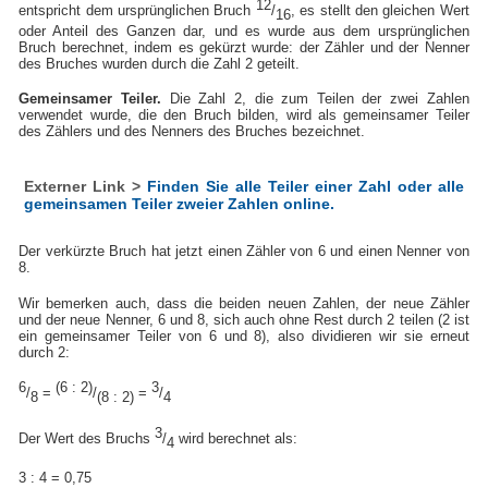
12
entspricht dem ursprünglichen Bruch
/
, es stellt den gleichen Wert
16
oder Anteil des Ganzen dar, und es wurde aus dem ursprünglichen
Bruch berechnet, indem es gekürzt wurde: der Zähler und der Nenner
des Bruches wurden durch die Zahl 2 geteilt.
Gemeinsamer Teiler.
Die Zahl 2, die zum Teilen der zwei Zahlen
verwendet wurde, die den Bruch bilden, wird als gemeinsamer Teiler
des Zählers und des Nenners des Bruches bezeichnet.
Externer Link >
Finden Sie alle Teiler einer Zahl oder alle
gemeinsamen Teiler zweier Zahlen online.
Der verkürzte Bruch hat jetzt einen Zähler von 6 und einen Nenner von
8.
Wir bemerken auch, dass die beiden neuen Zahlen, der neue Zähler
und der neue Nenner, 6 und 8, sich auch ohne Rest durch 2 teilen (2 ist
ein gemeinsamer Teiler von 6 und 8), also dividieren wir sie erneut
durch 2:
6
(6 : 2)
3
/
=
/
=
/
8
(8 : 2)
4
3
Der Wert des Bruchs
/
wird berechnet als:
4
3 : 4 = 0,75