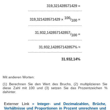
319,321428571429 =
100
319,321428571429 ×
/
=
100
31.932,142857142857
/
=
100
31.932,142857142857% ≈
31.932,14%
Mit anderen Worten:
(1) Berechnen Sie den Wert des Bruchs, (2) multiplizieren Sie
diese Zahl mit 100 und (3) setzen Sie das Prozentzeichen %
dahinter.
Externer Link
» Integer- und Dezimalzahlen, Brüche,
Verhältnisse und Proportionen in Prozent umrechnen und