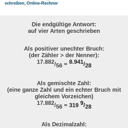
schreiben, Online-Rechner
Die endgültige Antwort:
auf vier Arten geschrieben
Als positiver unechter Bruch:
(der Zähler > der Nenner):
17.882
8.941
/
=
/
56
28
Als gemischte Zahl:
(eine ganze Zahl und ein echter Bruch mit
gleichem Vorzeichen)
17.882
9
/
=
319
/
56
28
Als Dezimalzahl: