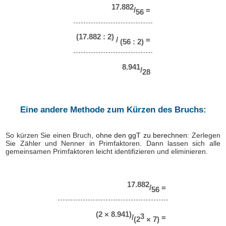
17.882
/
=
56
(17.882 : 2)
/
=
(56 : 2)
8.941
/
28
Eine andere Methode zum Kürzen des Bruchs:
So kürzen Sie einen Bruch,
ohne den ggT zu berechnen
: Zerlegen
Sie Zähler und Nenner in Primfaktoren. Dann lassen sich alle
gemeinsamen Primfaktoren leicht identifizieren und eliminieren.
17.882
/
=
56
(2 × 8.941)
3
/
=
(2
× 7)