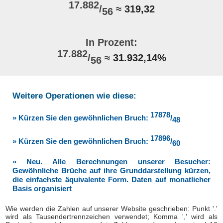
17.882
/
≈
319,32
56
In Prozent:
17.882
/
≈
31.932,14%
56
Weitere Operationen wie diese:
17878
» Kürzen Sie den gewöhnlichen Bruch:
/
48
17896
» Kürzen Sie den gewöhnlichen Bruch:
/
60
» Neu. Alle Berechnungen unserer Besucher:
Gewöhnliche Brüche auf ihre Grunddarstellung kürzen,
die einfachste äquivalente Form. Daten auf monatlicher
Basis organisiert
Wie werden die Zahlen auf unserer Website geschrieben: Punkt '.'
wird als Tausendertrennzeichen verwendet; Komma ',' wird als