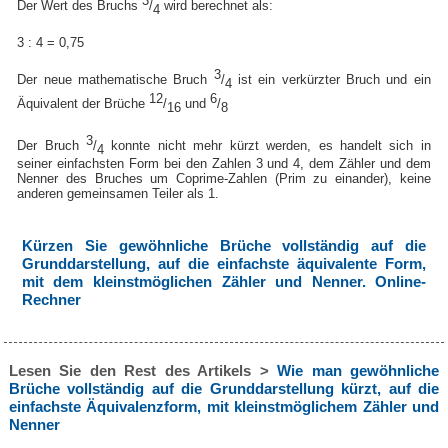
3
Der Wert des Bruchs
/
wird berechnet als:
4
3 : 4 = 0,75
3
Der neue mathematische Bruch
/
ist ein verkürzter Bruch und ein
4
12
6
Äquivalent der Brüche
/
und
/
16
8
3
Der Bruch
/
konnte nicht mehr kürzt werden, es handelt sich in
4
seiner einfachsten Form bei den Zahlen 3 und 4, dem Zähler und dem
Nenner des Bruches um Coprime-Zahlen (Prim zu einander), keine
anderen gemeinsamen Teiler als 1.
Kürzen Sie gewöhnliche Brüche vollständig auf die
Grunddarstellung, auf die einfachste äquivalente Form,
mit dem kleinstmöglichen Zähler und Nenner. Online-
Rechner
Lesen Sie den Rest des Artikels >
Wie man gewöhnliche
Brüche vollständig auf die Grunddarstellung kürzt, auf die
einfachste Äquivalenzform, mit kleinstmöglichem Zähler und
Nenner