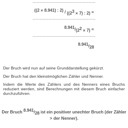
((2 × 8.941) : 2)
3
/
=
((2
× 7) : 2)
8.941
2
/
=
(2
× 7)
8.941
/
28
Der Bruch wird nun auf seine Grunddarstellung gekürzt.
Der Bruch hat den kleinstmöglichen Zähler und Nenner.
Indem die Werte des Zählers und des Nenners eines Bruchs
reduziert werden, sind Berechnungen mit diesem Bruch einfacher
durchzuführen.
8.941
Der Bruch
/
ist ein positiver unechter Bruch (der Zähler
28
> der Nenner).