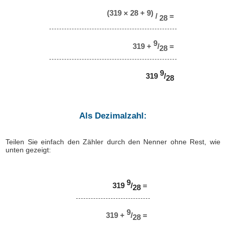
(319 × 28 + 9)
/
=
28
9
319 +
/
=
28
9
319
/
28
Als Dezimalzahl:
Teilen Sie einfach den Zähler durch den Nenner ohne Rest, wie
unten gezeigt:
9
319
/
=
28
9
319 +
/
=
28