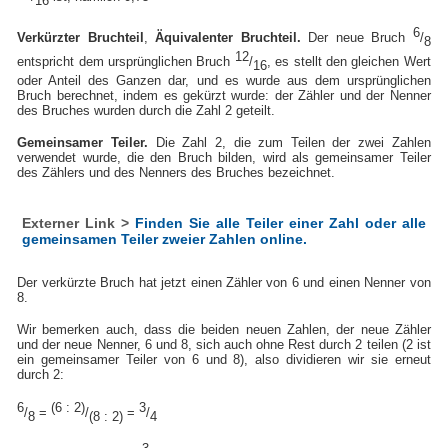
6
Verkürzter Bruchteil
,
Äquivalenter Bruchteil.
Der neue Bruch
/
8
12
entspricht dem ursprünglichen Bruch
/
, es stellt den gleichen Wert
16
oder Anteil des Ganzen dar, und es wurde aus dem ursprünglichen
Bruch berechnet, indem es gekürzt wurde: der Zähler und der Nenner
des Bruches wurden durch die Zahl 2 geteilt.
Gemeinsamer Teiler.
Die Zahl 2, die zum Teilen der zwei Zahlen
verwendet wurde, die den Bruch bilden, wird als gemeinsamer Teiler
des Zählers und des Nenners des Bruches bezeichnet.
Externer Link >
Finden Sie alle Teiler einer Zahl oder alle
gemeinsamen Teiler zweier Zahlen online.
Der verkürzte Bruch hat jetzt einen Zähler von 6 und einen Nenner von
8.
Wir bemerken auch, dass die beiden neuen Zahlen, der neue Zähler
und der neue Nenner, 6 und 8, sich auch ohne Rest durch 2 teilen (2 ist
ein gemeinsamer Teiler von 6 und 8), also dividieren wir sie erneut
durch 2:
6
(6 : 2)
3
/
=
/
=
/
8
(8 : 2)
4