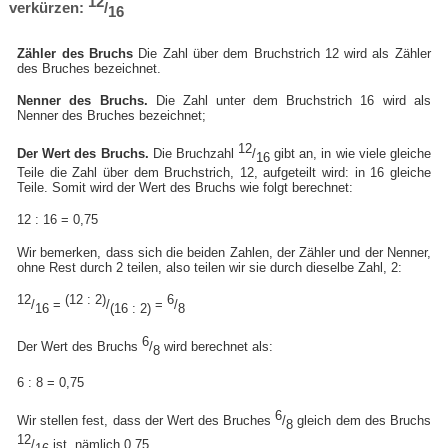
12
verkürzen:
/
16
Zähler des Bruchs
Die Zahl über dem Bruchstrich 12 wird als Zähler
des Bruches bezeichnet.
Nenner des Bruchs.
Die Zahl unter dem Bruchstrich 16 wird als
Nenner des Bruches bezeichnet;
12
Der Wert des Bruchs.
Die Bruchzahl
/
gibt an, in wie viele gleiche
16
Teile die Zahl über dem Bruchstrich, 12, aufgeteilt wird: in 16 gleiche
Teile. Somit wird der Wert des Bruchs wie folgt berechnet:
12 : 16 = 0,75
Wir bemerken, dass sich die beiden Zahlen, der Zähler und der Nenner,
ohne Rest durch 2 teilen, also teilen wir sie durch dieselbe Zahl, 2:
12
(12 : 2)
6
/
=
/
=
/
16
(16 : 2)
8
6
Der Wert des Bruchs
/
wird berechnet als:
8
6 : 8 = 0,75
6
Wir stellen fest, dass der Wert des Bruches
/
gleich dem des Bruchs
8
12
/
ist, nämlich 0,75
16