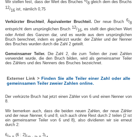
6
Wir stellen fest, dass der Wert des Bruches
/
gleich dem des Bruchs
8
12
/
ist, nämlich 0,75
16
6
Verkürzter Bruchteil
,
Äquivalenter Bruchteil.
Der neue Bruch
/
8
12
entspricht dem ursprünglichen Bruch
/
, es stellt den gleichen Wert
16
oder Anteil des Ganzen dar, und es wurde aus dem ursprünglichen
Bruch berechnet, indem es gekürzt wurde: der Zähler und der Nenner
des Bruches wurden durch die Zahl 2 geteilt.
Gemeinsamer Teiler.
Die Zahl 2, die zum Teilen der zwei Zahlen
verwendet wurde, die den Bruch bilden, wird als gemeinsamer Teiler
des Zählers und des Nenners des Bruches bezeichnet.
Externer Link >
Finden Sie alle Teiler einer Zahl oder alle
gemeinsamen Teiler zweier Zahlen online.
Der verkürzte Bruch hat jetzt einen Zähler von 6 und einen Nenner von
8.
Wir bemerken auch, dass die beiden neuen Zahlen, der neue Zähler
und der neue Nenner, 6 und 8, sich auch ohne Rest durch 2 teilen (2 ist
ein gemeinsamer Teiler von 6 und 8), also dividieren wir sie erneut
durch 2:
6
(6 : 2)
3
/
=
/
=
/