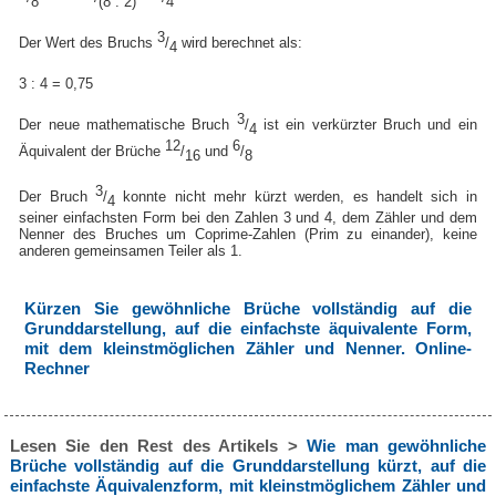
8
(8 : 2)
4
3
Der Wert des Bruchs
/
wird berechnet als:
4
3 : 4 = 0,75
3
Der neue mathematische Bruch
/
ist ein verkürzter Bruch und ein
4
12
6
Äquivalent der Brüche
/
und
/
16
8
3
Der Bruch
/
konnte nicht mehr kürzt werden, es handelt sich in
4
seiner einfachsten Form bei den Zahlen 3 und 4, dem Zähler und dem
Nenner des Bruches um Coprime-Zahlen (Prim zu einander), keine
anderen gemeinsamen Teiler als 1.
Kürzen Sie gewöhnliche Brüche vollständig auf die
Grunddarstellung, auf die einfachste äquivalente Form,
mit dem kleinstmöglichen Zähler und Nenner. Online-
Rechner
Lesen Sie den Rest des Artikels >
Wie man gewöhnliche
Brüche vollständig auf die Grunddarstellung kürzt, auf die
einfachste Äquivalenzform, mit kleinstmöglichem Zähler und