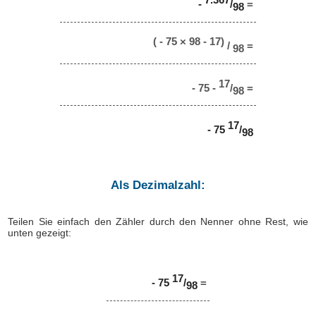
-
/
=
98
( - 75 × 98 - 17)
/
=
98
17
- 75 -
/
=
98
17
- 75
/
98
Als Dezimalzahl:
Teilen Sie einfach den Zähler durch den Nenner ohne Rest, wie
unten gezeigt:
17
- 75
/
=
98