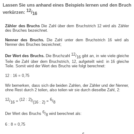
Lassen Sie uns anhand eines Beispiels lernen und den Bruch
12
verkürzen:
/
16
Zähler des Bruchs
Die Zahl über dem Bruchstrich 12 wird als Zähler
des Bruches bezeichnet.
Nenner des Bruchs.
Die Zahl unter dem Bruchstrich 16 wird als
Nenner des Bruches bezeichnet;
12
Der Wert des Bruchs.
Die Bruchzahl
/
gibt an, in wie viele gleiche
16
Teile die Zahl über dem Bruchstrich, 12, aufgeteilt wird: in 16 gleiche
Teile. Somit wird der Wert des Bruchs wie folgt berechnet:
12 : 16 = 0,75
Wir bemerken, dass sich die beiden Zahlen, der Zähler und der Nenner,
ohne Rest durch 2 teilen, also teilen wir sie durch dieselbe Zahl, 2:
12
(12 : 2)
6
/
=
/
=
/
16
(16 : 2)
8
6
Der Wert des Bruchs
/
wird berechnet als:
8
6 : 8 = 0,75