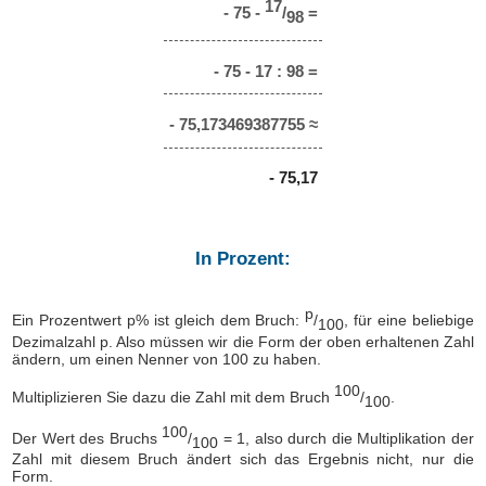
17
- 75 -
/
=
98
- 75 - 17 : 98 =
- 75,173469387755 ≈
- 75,17
In Prozent:
p
Ein Prozentwert p% ist gleich dem Bruch:
/
, für eine beliebige
100
Dezimalzahl p. Also müssen wir die Form der oben erhaltenen Zahl
ändern, um einen Nenner von 100 zu haben.
100
Multiplizieren Sie dazu die Zahl mit dem Bruch
/
.
100
100
Der Wert des Bruchs
/
= 1, also durch die Multiplikation der
100
Zahl mit diesem Bruch ändert sich das Ergebnis nicht, nur die
Form.