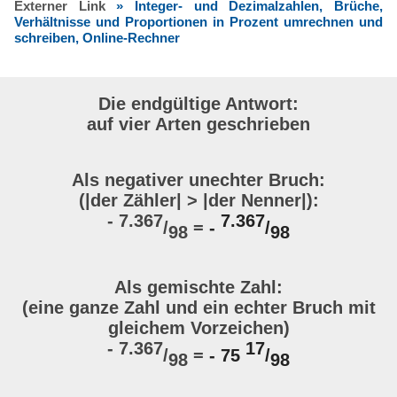
Externer Link
» Integer- und Dezimalzahlen, Brüche,
Verhältnisse und Proportionen in Prozent umrechnen und
schreiben, Online-Rechner
Die endgültige Antwort:
auf vier Arten geschrieben
Als negativer unechter Bruch:
(|der Zähler| > |der Nenner|):
- 7.367
7.367
/
=
-
/
98
98
Als gemischte Zahl:
(eine ganze Zahl und ein echter Bruch mit
gleichem Vorzeichen)
- 7.367
17
/
=
- 75
/
98
98