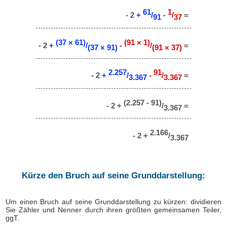
61
1
- 2
+
/
-
/
=
91
37
(37 × 61)
(91 × 1)
- 2
+
/
-
/
=
(37 × 91)
(91 × 37)
2.257
91
- 2
+
/
-
/
=
3.367
3.367
(2.257 - 91)
- 2 +
/
=
3.367
2.166
- 2 +
/
3.367
Kürze den Bruch auf seine Grunddarstellung:
Um einen Bruch auf seine Grunddarstellung zu kürzen: dividieren
Sie Zähler und Nenner durch ihren größten gemeinsamen Teiler,
ggT.