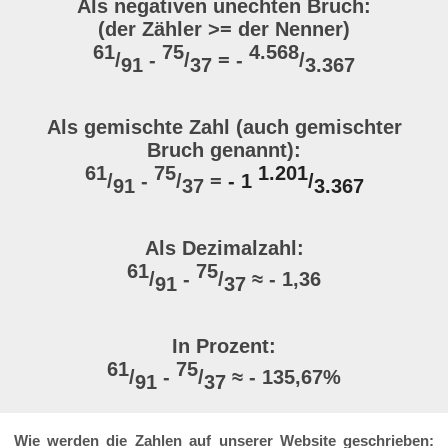
Als negativen unechten Bruch:
(der Zähler >= der Nenner)
61
75
4.568
/
-
/
= -
/
91
37
3.367
Als gemischte Zahl (auch gemischter
Bruch genannt):
61
75
1.201
/
-
/
=
- 1
/
91
37
3.367
Als Dezimalzahl:
61
75
/
-
/
≈ - 1,36
91
37
In Prozent:
61
75
/
-
/
≈ - 135,67%
91
37
Wie werden die Zahlen auf unserer Website geschrieben: