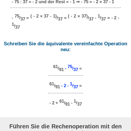
- 75 : 37 = - 2 und der Rest = - 1 ⇒ - 75 = - 2 × 37 - 1
75
( - 2 × 37 - 1)
( - 2 × 37)
1
-
/
=
/
=
/
-
/
= - 2 -
37
37
37
37
1
/
37
Schreiben Sie die äquivalente vereinfachte Operation
neu:
61
75
/
-
/
=
91
37
61
1
/
- 2 -
/
=
91
37
61
1
- 2 +
/
-
/
91
37
Führen Sie die Rechenoperation mit den