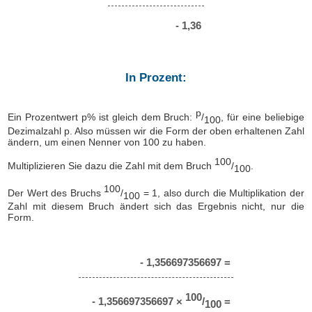
- 1,36
In Prozent:
p
Ein Prozentwert p% ist gleich dem Bruch:
/
, für eine beliebige
100
Dezimalzahl p. Also müssen wir die Form der oben erhaltenen Zahl
ändern, um einen Nenner von 100 zu haben.
100
Multiplizieren Sie dazu die Zahl mit dem Bruch
/
.
100
100
Der Wert des Bruchs
/
= 1, also durch die Multiplikation der
100
Zahl mit diesem Bruch ändert sich das Ergebnis nicht, nur die
Form.
- 1,356697356697 =
100
- 1,356697356697 ×
/
=
100