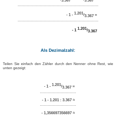
3.367
3.367
1.201
- 1 -
/
=
3.367
1.201
- 1
/
3.367
Als Dezimalzahl:
Teilen Sie einfach den Zähler durch den Nenner ohne Rest, wie
unten gezeigt:
1.201
- 1 -
/
=
3.367
- 1 - 1.201 : 3.367 ≈
- 1,356697356697 ≈