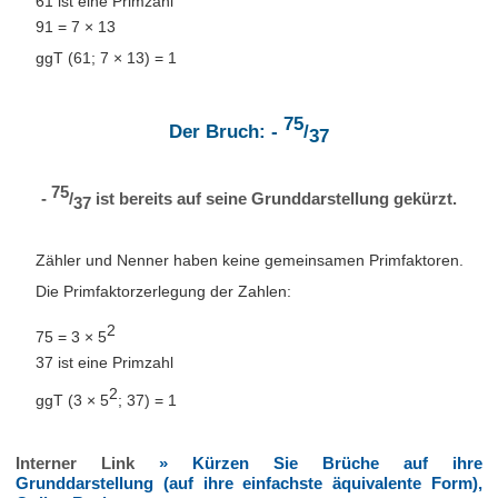
61 ist eine Primzahl
91 = 7 × 13
ggT (61; 7 × 13) = 1
75
Der Bruch: -
/
37
75
-
/
ist bereits auf seine Grunddarstellung gekürzt.
37
Zähler und Nenner haben keine gemeinsamen Primfaktoren.
Die Primfaktorzerlegung der Zahlen:
2
75 = 3 × 5
37 ist eine Primzahl
2
ggT (3 × 5
; 37) = 1
Interner Link
» Kürzen Sie Brüche auf ihre
Grunddarstellung (auf ihre einfachste äquivalente Form),