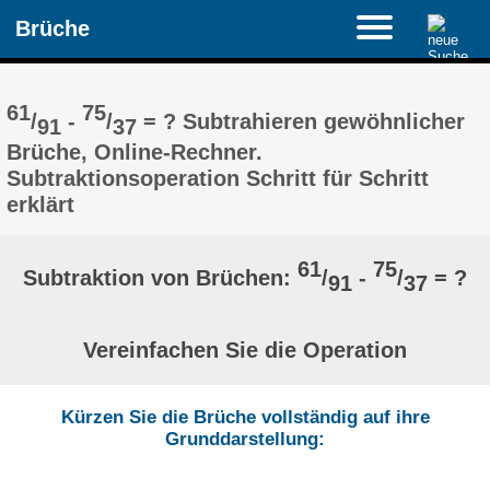
Brüche
61
75
/
-
/
= ? Subtrahieren gewöhnlicher
91
37
Brüche, Online-Rechner.
Subtraktionsoperation Schritt für Schritt
erklärt
61
75
Subtraktion von Brüchen:
/
-
/
= ?
91
37
Vereinfachen Sie die Operation
Kürzen Sie die Brüche vollständig auf ihre
Grunddarstellung: