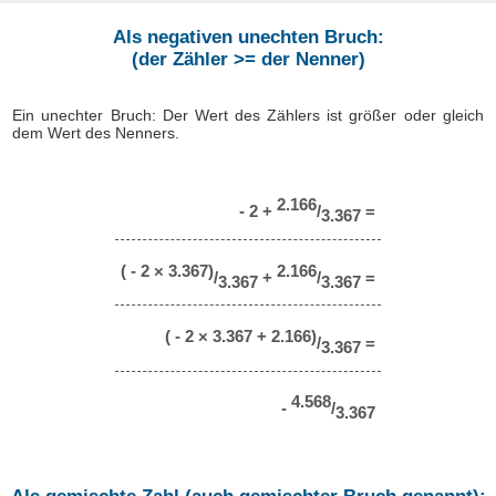
Als negativen unechten Bruch:
(der Zähler >= der Nenner)
Ein unechter Bruch: Der Wert des Zählers ist größer oder gleich
dem Wert des Nenners.
2.166
- 2 +
/
=
3.367
( - 2 × 3.367)
2.166
/
+
/
=
3.367
3.367
( - 2 × 3.367 + 2.166)
/
=
3.367
4.568
-
/
3.367