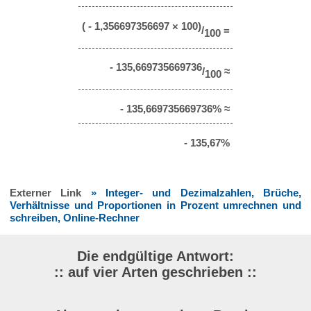
( - 1,356697356697 × 100)
/
=
100
- 135,669735669736
/
≈
100
- 135,669735669736% ≈
- 135,67%
Externer Link
» Integer- und Dezimalzahlen, Brüche,
Verhältnisse und Proportionen in Prozent umrechnen und
schreiben, Online-Rechner
Die endgültige Antwort:
:: auf vier Arten geschrieben ::