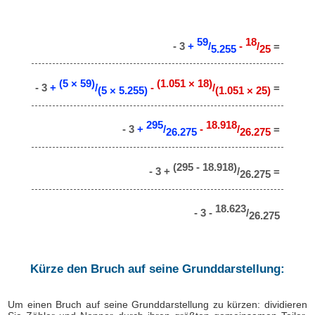
59
18
- 3
+
/
-
/
=
5.255
25
(5 × 59)
(1.051 × 18)
- 3
+
/
-
/
=
(5 × 5.255)
(1.051 × 25)
295
18.918
- 3
+
/
-
/
=
26.275
26.275
(295 - 18.918)
- 3 +
/
=
26.275
18.623
- 3 -
/
26.275
Kürze den Bruch auf seine Grunddarstellung:
Um einen Bruch auf seine Grunddarstellung zu kürzen: dividieren