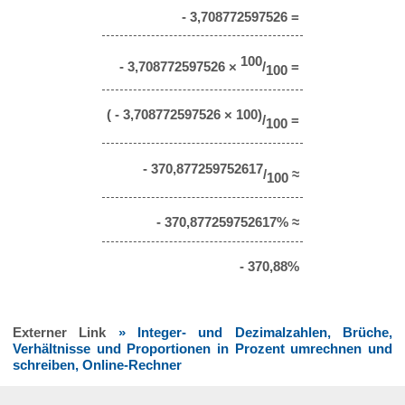
- 3,708772597526 =
100
- 3,708772597526 ×
/
=
100
( - 3,708772597526 × 100)
/
=
100
- 370,877259752617
/
≈
100
- 370,877259752617% ≈
- 370,88%
Externer Link
» Integer- und Dezimalzahlen, Brüche,
Verhältnisse und Proportionen in Prozent umrechnen und
schreiben, Online-Rechner