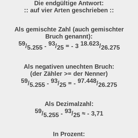
Die endgültige Antwort:
:: auf vier Arten geschrieben ::
Als gemischte Zahl (auch gemischter
Bruch genannt):
59
93
18.623
/
-
/
= - 3
/
5.255
25
26.275
Als negativen unechten Bruch:
(der Zähler >= der Nenner)
59
93
97.448
/
-
/
= -
/
5.255
25
26.275
Als Dezimalzahl:
59
93
/
-
/
≈ - 3,71
5.255
25
In Prozent: