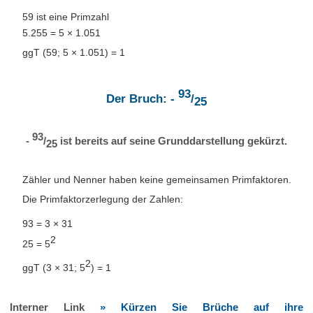
59 ist eine Primzahl
5.255 = 5 × 1.051
ggT (59; 5 × 1.051) = 1
93
Der Bruch: -
/
25
93
-
/
ist bereits auf seine Grunddarstellung gekürzt.
25
Zähler und Nenner haben keine gemeinsamen Primfaktoren.
Die Primfaktorzerlegung der Zahlen:
93 = 3 × 31
2
25 = 5
2
ggT (3 × 31; 5
) = 1
Interner Link
» Kürzen Sie Brüche auf ihre