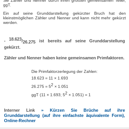
Sie Zähler und Nenner durch ihren größten gemeinsamen Teiler,
ggT.
Ein auf seine Grunddarstellung gekürzter Bruch hat den
kleinstmöglichen Zähler und Nenner und kann nicht mehr gekürzt
werden.
18.623
-
/
ist bereits auf seine Grunddarstellung
26.275
gekürzt.
Zähler und Nenner haben keine gemeinsamen Primfaktoren.
Die Primfaktorzerlegung der Zahlen:
18.623 = 11 × 1.693
2
26.275 = 5
× 1.051
2
ggT (11 × 1.693; 5
× 1.051) = 1
Interner Link
» Kürzen Sie Brüche auf ihre
Grunddarstellung (auf ihre einfachste äquivalente Form),
Online-Rechner