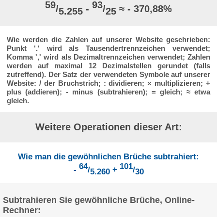
59
93
/
-
/
≈ - 370,88%
5.255
25
Wie werden die Zahlen auf unserer Website geschrieben:
Punkt '.' wird als Tausendertrennzeichen verwendet;
Komma ',' wird als Dezimaltrennzeichen verwendet; Zahlen
werden auf maximal 12 Dezimalstellen gerundet (falls
zutreffend). Der Satz der verwendeten Symbole auf unserer
Website: / der Bruchstrich; : dividieren; × multiplizieren; +
plus (addieren); - minus (subtrahieren); = gleich; ≈ etwa
gleich.
Weitere Operationen dieser Art:
Wie man die gewöhnlichen Brüche subtrahiert:
64
101
-
/
+
/
5.260
30
Subtrahieren Sie gewöhnliche Brüche, Online-
Rechner: