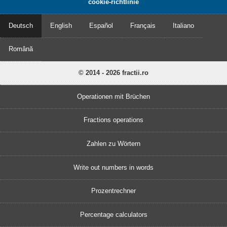
cookie-richtlinie
Deutsch
English
Español
Français
Italiano
Română
© 2014 - 2026 fractii.ro
Operationen mit Brüchen
Fractions operations
Zahlen zu Wörtern
Write out numbers in words
Prozentrechner
Percentage calculators