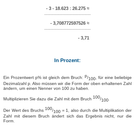
- 3 - 18.623 : 26.275 ≈
- 3,708772597526 ≈
- 3,71
In Prozent:
p
Ein Prozentwert p% ist gleich dem Bruch:
/
, für eine beliebige
100
Dezimalzahl p. Also müssen wir die Form der oben erhaltenen Zahl
ändern, um einen Nenner von 100 zu haben.
100
Multiplizieren Sie dazu die Zahl mit dem Bruch
/
.
100
100
Der Wert des Bruchs
/
= 1, also durch die Multiplikation der
100
Zahl mit diesem Bruch ändert sich das Ergebnis nicht, nur die
Form.