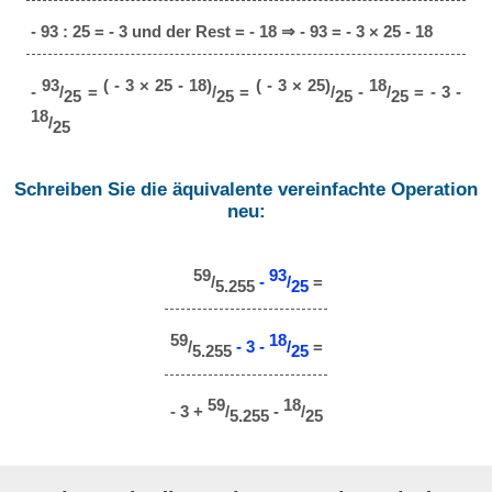
- 93 : 25 = - 3 und der Rest = - 18 ⇒ - 93 = - 3 × 25 - 18
93
( - 3 × 25 - 18)
( - 3 × 25)
18
-
/
=
/
=
/
-
/
= - 3 -
25
25
25
25
18
/
25
Schreiben Sie die äquivalente vereinfachte Operation
neu:
59
93
/
-
/
=
5.255
25
59
18
/
- 3 -
/
=
5.255
25
59
18
- 3 +
/
-
/
5.255
25