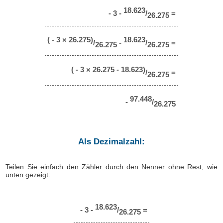
18.623
- 3 -
/
=
26.275
( - 3 × 26.275)
18.623
/
-
/
=
26.275
26.275
( - 3 × 26.275 - 18.623)
/
=
26.275
97.448
-
/
26.275
Als Dezimalzahl:
Teilen Sie einfach den Zähler durch den Nenner ohne Rest, wie
unten gezeigt:
18.623
- 3 -
/
=
26.275