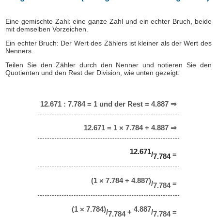
Eine gemischte Zahl: eine ganze Zahl und ein echter Bruch, beide
mit demselben Vorzeichen.
Ein echter Bruch: Der Wert des Zählers ist kleiner als der Wert des
Nenners.
Teilen Sie den Zähler durch den Nenner und notieren Sie den
Quotienten und den Rest der Division, wie unten gezeigt:
12.671 : 7.784 = 1 und der Rest = 4.887 ⇒
12.671 = 1 × 7.784 + 4.887 ⇒
12.671
/
=
7.784
(1 × 7.784 + 4.887)
/
=
7.784
(1 × 7.784)
4.887
/
+
/
=
7.784
7.784