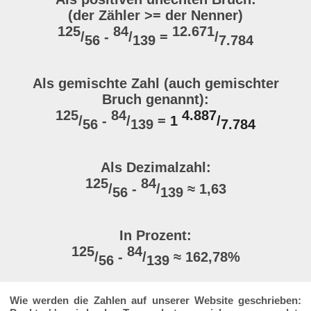
(der Zähler >= der Nenner)
125
84
12.671
/
-
/
=
/
56
139
7.784
Als gemischte Zahl (auch gemischter
Bruch genannt):
125
84
4.887
/
-
/
=
1
/
56
139
7.784
Als Dezimalzahl:
125
84
/
-
/
≈ 1,63
56
139
In Prozent:
125
84
/
-
/
≈ 162,78%
56
139
Wie werden die Zahlen auf unserer Website geschrieben: