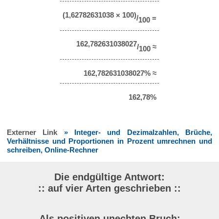
(1,62782631038 × 100)
/
=
100
162,782631038027
/
≈
100
162,782631038027% ≈
162,78%
Externer Link
» Integer- und Dezimalzahlen, Brüche,
Verhältnisse und Proportionen in Prozent umrechnen und
schreiben, Online-Rechner
Die endgültige Antwort:
:: auf vier Arten geschrieben ::
Als positiven unechten Bruch: