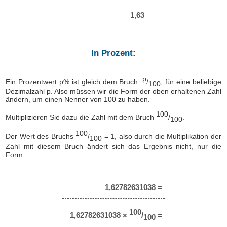
1,63
In Prozent:
p
Ein Prozentwert p% ist gleich dem Bruch:
/
, für eine beliebige
100
Dezimalzahl p. Also müssen wir die Form der oben erhaltenen Zahl
ändern, um einen Nenner von 100 zu haben.
100
Multiplizieren Sie dazu die Zahl mit dem Bruch
/
.
100
100
Der Wert des Bruchs
/
= 1, also durch die Multiplikation der
100
Zahl mit diesem Bruch ändert sich das Ergebnis nicht, nur die
Form.
1,62782631038 =
100
1,62782631038 ×
/
=
100