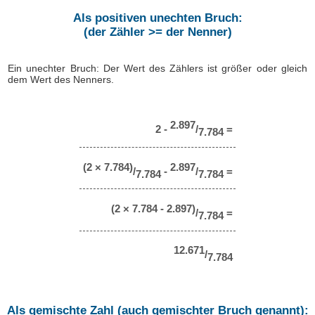
Als positiven unechten Bruch:
(der Zähler >= der Nenner)
Ein unechter Bruch: Der Wert des Zählers ist größer oder gleich
dem Wert des Nenners.
2.897
2 -
/
=
7.784
(2 × 7.784)
2.897
/
-
/
=
7.784
7.784
(2 × 7.784 - 2.897)
/
=
7.784
12.671
/
7.784
Als gemischte Zahl (auch gemischter Bruch genannt):