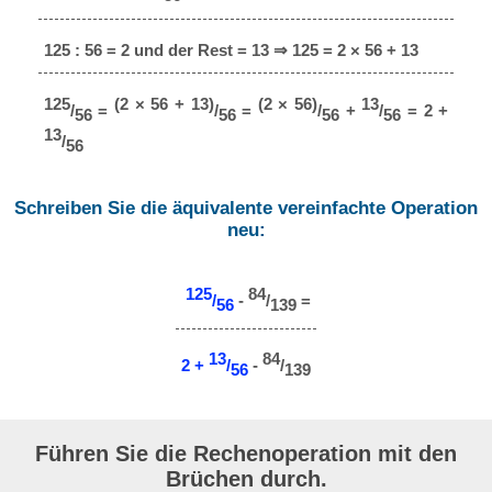
125 : 56 = 2 und der Rest = 13 ⇒ 125 = 2 × 56 + 13
125
(2 × 56 + 13)
(2 × 56)
13
/
=
/
=
/
+
/
= 2 +
56
56
56
56
13
/
56
Schreiben Sie die äquivalente vereinfachte Operation
neu:
125
84
/
-
/
=
56
139
13
84
2 +
/
-
/
56
139
Führen Sie die Rechenoperation mit den
Brüchen durch.