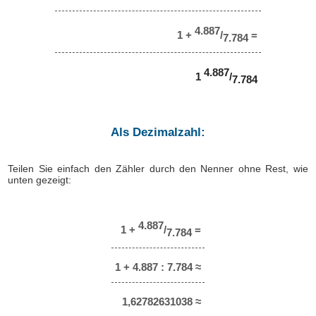
4.887
1 +
/
=
7.784
4.887
1
/
7.784
Als Dezimalzahl:
Teilen Sie einfach den Zähler durch den Nenner ohne Rest, wie
unten gezeigt:
4.887
1 +
/
=
7.784
1 + 4.887 : 7.784 ≈
1,62782631038 ≈