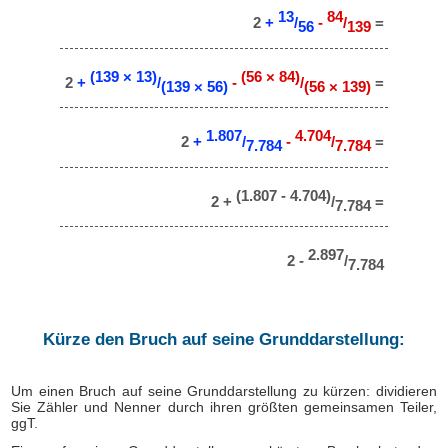
13
84
2
+
/
-
/
=
56
139
(139 × 13)
(56 × 84)
2
+
/
-
/
=
(139 × 56)
(56 × 139)
1.807
4.704
2
+
/
-
/
=
7.784
7.784
(1.807 - 4.704)
2 +
/
=
7.784
2.897
2 -
/
7.784
Kürze den Bruch auf seine Grunddarstellung:
Um einen Bruch auf seine Grunddarstellung zu kürzen: dividieren
Sie Zähler und Nenner durch ihren größten gemeinsamen Teiler,
ggT.