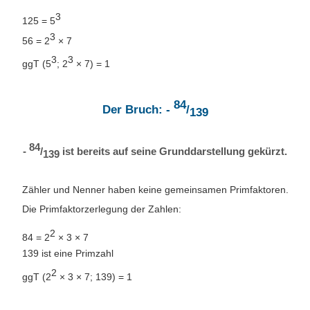
3
125 = 5
3
56 = 2
× 7
3
3
ggT (5
; 2
× 7) = 1
84
Der Bruch: -
/
139
84
-
/
ist bereits auf seine Grunddarstellung gekürzt.
139
Zähler und Nenner haben keine gemeinsamen Primfaktoren.
Die Primfaktorzerlegung der Zahlen:
2
84 = 2
× 3 × 7
139 ist eine Primzahl
2
ggT (2
× 3 × 7; 139) = 1