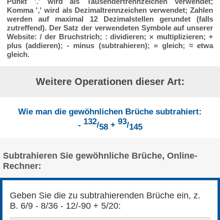
Punkt '.' wird als Tausendertrennzeichen verwendet;
Komma ',' wird als Dezimaltrennzeichen verwendet; Zahlen
werden auf maximal 12 Dezimalstellen gerundet (falls
zutreffend). Der Satz der verwendeten Symbole auf unserer
Website: / der Bruchstrich; : dividieren; × multiplizieren; +
plus (addieren); - minus (subtrahieren); = gleich; ≈ etwa
gleich.
Weitere Operationen dieser Art:
Wie man die gewöhnlichen Brüche subtrahiert:
132
93
-
/
+
/
58
145
Subtrahieren Sie gewöhnliche Brüche, Online-
Rechner:
Geben Sie die zu subtrahierenden Brüche ein, z.
B. 6/9 - 8/36 - 12/-90 + 5/20: