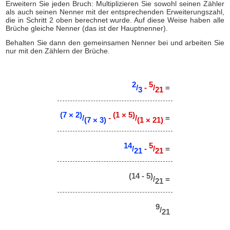
Erweitern Sie jeden Bruch: Multiplizieren Sie sowohl seinen Zähler
als auch seinen Nenner mit der entsprechenden Erweiterungszahl,
die in Schritt 2 oben berechnet wurde. Auf diese Weise haben alle
Brüche gleiche Nenner (das ist der Hauptnenner).
Behalten Sie dann den gemeinsamen Nenner bei und arbeiten Sie
nur mit den Zählern der Brüche.
2
5
/
-
/
=
3
21
(7 × 2)
(1 × 5)
/
-
/
=
(7 × 3)
(1 × 21)
14
5
/
-
/
=
21
21
(14 - 5)
/
=
21
9
/
21