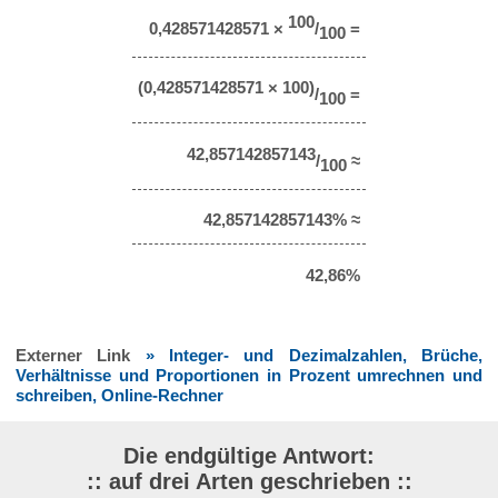
100
0,428571428571 ×
/
=
100
(0,428571428571 × 100)
/
=
100
42,857142857143
/
≈
100
42,857142857143% ≈
42,86%
Externer Link
» Integer- und Dezimalzahlen, Brüche,
Verhältnisse und Proportionen in Prozent umrechnen und
schreiben, Online-Rechner
Die endgültige Antwort:
:: auf drei Arten geschrieben ::