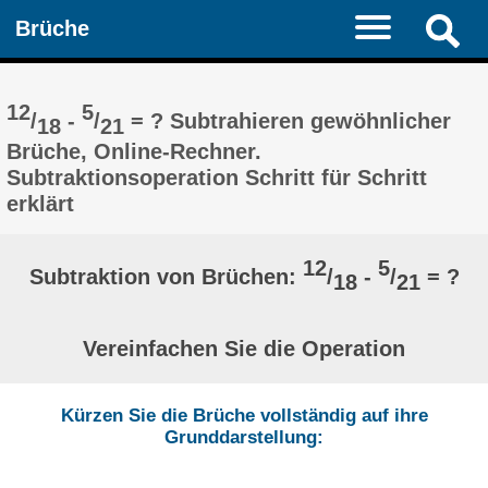
Brüche
12
5
/
-
/
= ? Subtrahieren gewöhnlicher
18
21
Brüche, Online-Rechner.
Subtraktionsoperation Schritt für Schritt
erklärt
12
5
Subtraktion von Brüchen:
/
-
/
= ?
18
21
Vereinfachen Sie die Operation
Kürzen Sie die Brüche vollständig auf ihre
Grunddarstellung: