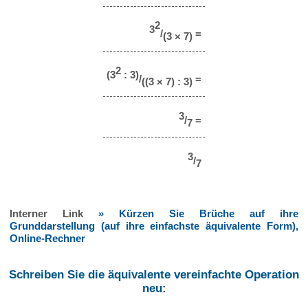
2
3
/
=
(3 × 7)
2
(3
: 3)
/
=
((3 × 7) : 3)
3
/
=
7
3
/
7
Interner Link
» Kürzen Sie Brüche auf ihre
Grunddarstellung (auf ihre einfachste äquivalente Form),
Online-Rechner
Schreiben Sie die äquivalente vereinfachte Operation
neu: