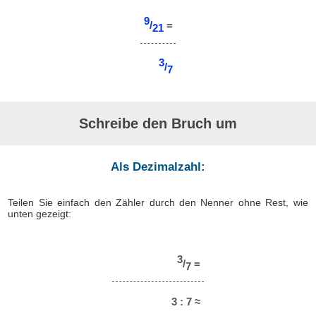
9
/
=
21
3
/
7
Schreibe den Bruch um
Als Dezimalzahl:
Teilen Sie einfach den Zähler durch den Nenner ohne Rest, wie
unten gezeigt:
3
/
=
7
3 : 7 ≈