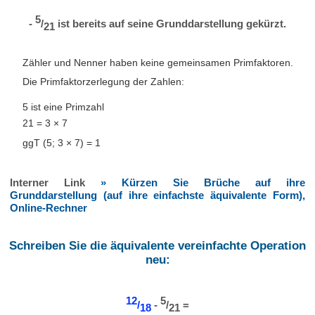
5
-
/
ist bereits auf seine Grunddarstellung gekürzt.
21
Zähler und Nenner haben keine gemeinsamen Primfaktoren.
Die Primfaktorzerlegung der Zahlen:
5 ist eine Primzahl
21 = 3 × 7
ggT (5; 3 × 7) = 1
Interner Link
» Kürzen Sie Brüche auf ihre
Grunddarstellung (auf ihre einfachste äquivalente Form),
Online-Rechner
Schreiben Sie die äquivalente vereinfachte Operation
neu:
12
5
/
-
/
=
18
21