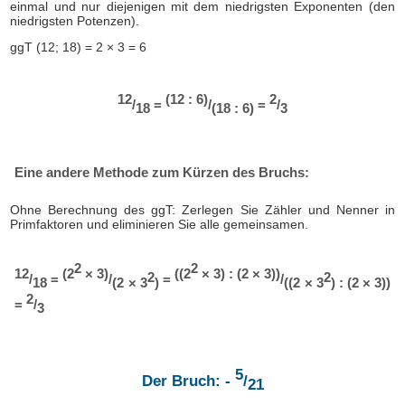
einmal und nur diejenigen mit dem niedrigsten Exponenten (den
niedrigsten Potenzen).
ggT (12; 18) = 2 × 3 = 6
12
(12 : 6)
2
/
=
/
=
/
18
(18 : 6)
3
Eine andere Methode zum Kürzen des Bruchs:
Ohne Berechnung des ggT: Zerlegen Sie Zähler und Nenner in
Primfaktoren und eliminieren Sie alle gemeinsamen.
2
2
12
(2
× 3)
((2
× 3) : (2 × 3))
2
2
/
=
/
=
/
18
(2 × 3
)
((2 × 3
) : (2 × 3))
2
=
/
3
5
Der Bruch: -
/
21