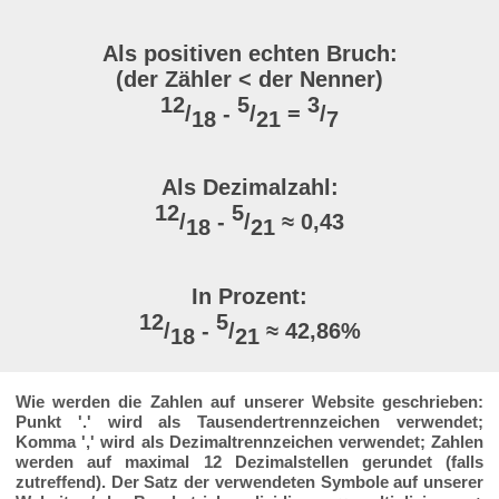
Als positiven echten Bruch:
(der Zähler < der Nenner)
12
5
3
/
-
/
=
/
18
21
7
Als Dezimalzahl:
12
5
/
-
/
≈ 0,43
18
21
In Prozent:
12
5
/
-
/
≈ 42,86%
18
21
Wie werden die Zahlen auf unserer Website geschrieben:
Punkt '.' wird als Tausendertrennzeichen verwendet;
Komma ',' wird als Dezimaltrennzeichen verwendet; Zahlen
werden auf maximal 12 Dezimalstellen gerundet (falls
zutreffend). Der Satz der verwendeten Symbole auf unserer