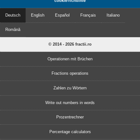
cookie-richtlinie
Deutsch
English
Español
Français
Italiano
Română
© 2014 - 2026 fractii.ro
Operationen mit Brüchen
Fractions operations
Zahlen zu Wörtern
Write out numbers in words
Prozentrechner
Percentage calculators