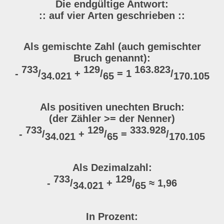
Die endgültige Antwort:
:: auf vier Arten geschrieben ::
Als gemischte Zahl (auch gemischter
Bruch genannt):
733
129
163.823
-
/
+
/
= 1
/
34.021
65
170.105
Als positiven unechten Bruch:
(der Zähler >= der Nenner)
733
129
333.928
-
/
+
/
=
/
34.021
65
170.105
Als Dezimalzahl:
733
129
-
/
+
/
≈ 1,96
34.021
65
In Prozent: