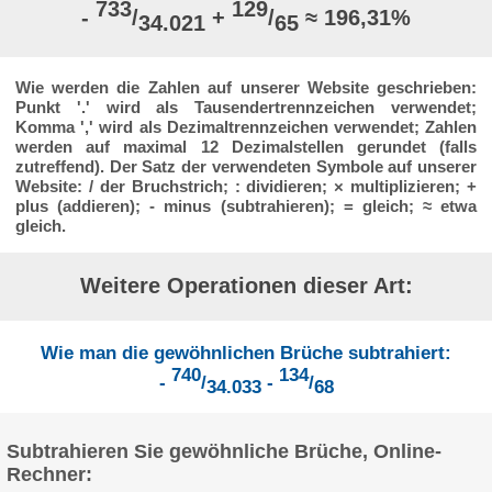
733
129
-
/
+
/
≈ 196,31%
34.021
65
Wie werden die Zahlen auf unserer Website geschrieben:
Punkt '.' wird als Tausendertrennzeichen verwendet;
Komma ',' wird als Dezimaltrennzeichen verwendet; Zahlen
werden auf maximal 12 Dezimalstellen gerundet (falls
zutreffend). Der Satz der verwendeten Symbole auf unserer
Website: / der Bruchstrich; : dividieren; × multiplizieren; +
plus (addieren); - minus (subtrahieren); = gleich; ≈ etwa
gleich.
Weitere Operationen dieser Art:
Wie man die gewöhnlichen Brüche subtrahiert:
740
134
-
/
-
/
34.033
68
Subtrahieren Sie gewöhnliche Brüche, Online-
Rechner: