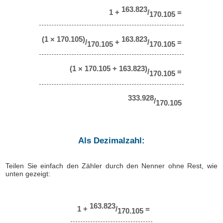
163.823
1 +
/
=
170.105
(1 × 170.105)
163.823
/
+
/
=
170.105
170.105
(1 × 170.105 + 163.823)
/
=
170.105
333.928
/
170.105
Als Dezimalzahl:
Teilen Sie einfach den Zähler durch den Nenner ohne Rest, wie
unten gezeigt:
163.823
1 +
/
=
170.105