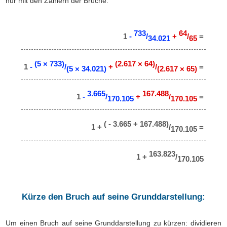
nur mit den Zählern der Brüche.
733
64
1
-
/
+
/
=
34.021
65
(5 × 733)
(2.617 × 64)
1
-
/
+
/
=
(5 × 34.021)
(2.617 × 65)
3.665
167.488
1
-
/
+
/
=
170.105
170.105
( - 3.665 + 167.488)
1 +
/
=
170.105
163.823
1 +
/
170.105
Kürze den Bruch auf seine Grunddarstellung:
Um einen Bruch auf seine Grunddarstellung zu kürzen: dividieren