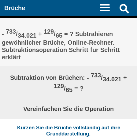
Brüche
733
129
-
/
+
/
= ? Subtrahieren
34.021
65
gewöhnlicher Brüche, Online-Rechner.
Subtraktionsoperation Schritt für Schritt
erklärt
733
Subtraktion von Brüchen: -
/
+
34.021
129
/
= ?
65
Vereinfachen Sie die Operation
Kürzen Sie die Brüche vollständig auf ihre
Grunddarstellung: