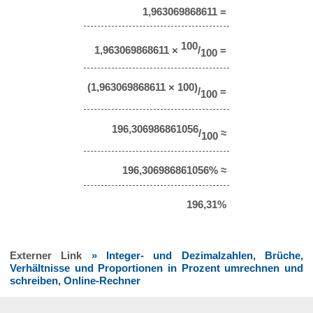
1,963069868611 =
100
1,963069868611 ×
/
=
100
(1,963069868611 × 100)
/
=
100
196,306986861056
/
≈
100
196,306986861056% ≈
196,31%
Externer Link
» Integer- und Dezimalzahlen, Brüche,
Verhältnisse und Proportionen in Prozent umrechnen und
schreiben, Online-Rechner