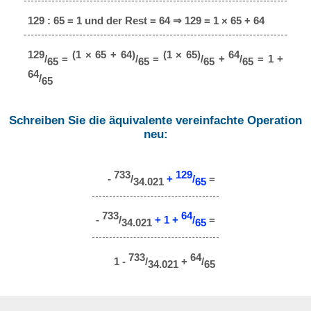
129 : 65 = 1 und der Rest = 64 ⇒ 129 = 1 × 65 + 64
129
(1 × 65 + 64)
(1 × 65)
64
/
=
/
=
/
+
/
= 1 +
65
65
65
65
64
/
65
Schreiben Sie die äquivalente vereinfachte Operation
neu:
733
129
-
/
+
/
=
34.021
65
733
64
-
/
+ 1 +
/
=
34.021
65
733
64
1 -
/
+
/
34.021
65