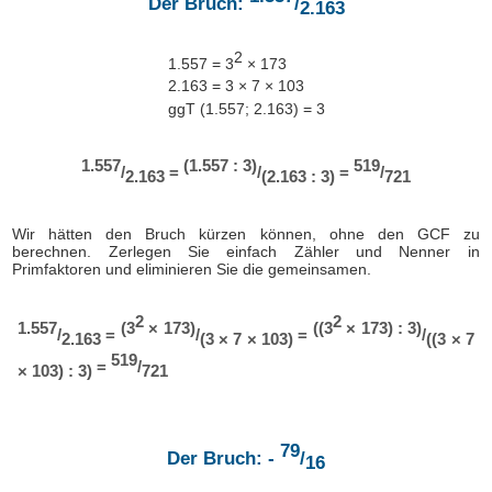
Der Bruch:
/
2.163
2
1.557 = 3
× 173
2.163 = 3 × 7 × 103
ggT (1.557; 2.163) = 3
1.557
(1.557 : 3)
519
/
=
/
=
/
2.163
(2.163 : 3)
721
Wir hätten den Bruch kürzen können, ohne den GCF zu
berechnen. Zerlegen Sie einfach Zähler und Nenner in
Primfaktoren und eliminieren Sie die gemeinsamen.
2
2
1.557
(3
× 173)
((3
× 173) : 3)
/
=
/
=
/
2.163
(3 × 7 × 103)
((3 × 7
519
=
/
× 103) : 3)
721
79
Der Bruch: -
/
16