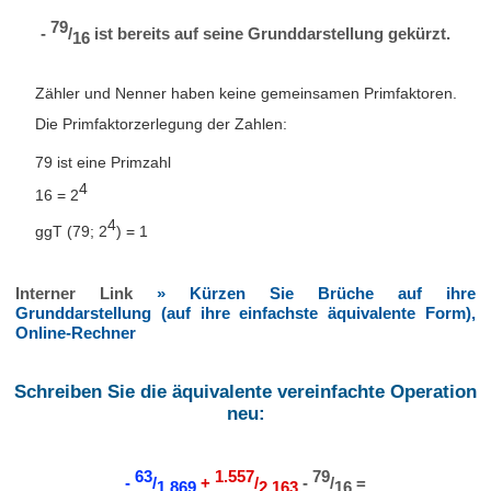
79
-
/
ist bereits auf seine Grunddarstellung gekürzt.
16
Zähler und Nenner haben keine gemeinsamen Primfaktoren.
Die Primfaktorzerlegung der Zahlen:
79 ist eine Primzahl
4
16 = 2
4
ggT (79; 2
) = 1
Interner Link
» Kürzen Sie Brüche auf ihre
Grunddarstellung (auf ihre einfachste äquivalente Form),
Online-Rechner
Schreiben Sie die äquivalente vereinfachte Operation
neu:
63
1.557
79
-
/
+
/
-
/
=
1.869
2.163
16