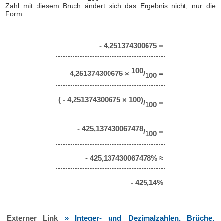
Zahl mit diesem Bruch ändert sich das Ergebnis nicht, nur die
Form.
- 4,251374300675 =
100
- 4,251374300675 ×
/
=
100
( - 4,251374300675 × 100)
/
=
100
- 425,137430067478
/
=
100
- 425,137430067478% ≈
- 425,14%
Externer Link
» Integer- und Dezimalzahlen, Brüche,