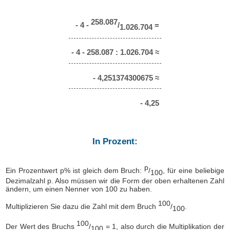
258.087
- 4 -
/
=
1.026.704
- 4 - 258.087 : 1.026.704 ≈
- 4,251374300675 ≈
- 4,25
In Prozent:
p
Ein Prozentwert p% ist gleich dem Bruch:
/
, für eine beliebige
100
Dezimalzahl p. Also müssen wir die Form der oben erhaltenen Zahl
ändern, um einen Nenner von 100 zu haben.
100
Multiplizieren Sie dazu die Zahl mit dem Bruch
/
.
100
100
Der Wert des Bruchs
/
= 1, also durch die Multiplikation der
100