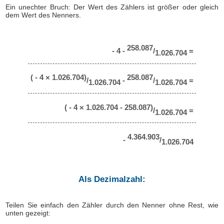
Ein unechter Bruch: Der Wert des Zählers ist größer oder gleich
dem Wert des Nenners.
258.087
- 4 -
/
=
1.026.704
( - 4 × 1.026.704)
258.087
/
-
/
=
1.026.704
1.026.704
( - 4 × 1.026.704 - 258.087)
/
=
1.026.704
4.364.903
-
/
1.026.704
Als Dezimalzahl:
Teilen Sie einfach den Zähler durch den Nenner ohne Rest, wie
unten gezeigt: