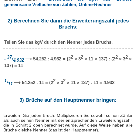
gemeinsame Vielfache von Zahlen, Online-Rechner
2) Berechnen Sie dann die Erweiterungszahl jedes
Bruchs:
Teilen Sie das kgV durch den Nenner jedes Bruchs.
37
2
2
2
2
-
/
⟶ 54.252 : 4.932 = (2
× 3
× 11 × 137) : (2
× 3
×
4.932
137) = 11
1
2
2
/
⟶ 54.252 : 11 = (2
× 3
× 11 × 137) : 11 = 4.932
11
3) Brüche auf den Hauptnenner bringen:
Erweitern Sie jeden Bruch: Multiplizieren Sie sowohl seinen Zähler
als auch seinen Nenner mit der entsprechenden Erweiterungszahl,
die in Schritt 2 oben berechnet wurde. Auf diese Weise haben alle
Brüche gleiche Nenner (das ist der Hauptnenner).