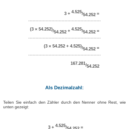
4.525
3 +
/
=
54.252
(3 × 54.252)
4.525
/
+
/
=
54.252
54.252
(3 × 54.252 + 4.525)
/
=
54.252
167.281
/
54.252
Als Dezimalzahl:
Teilen Sie einfach den Zähler durch den Nenner ohne Rest, wie
unten gezeigt:
4.525
3 +
/
=
54.252