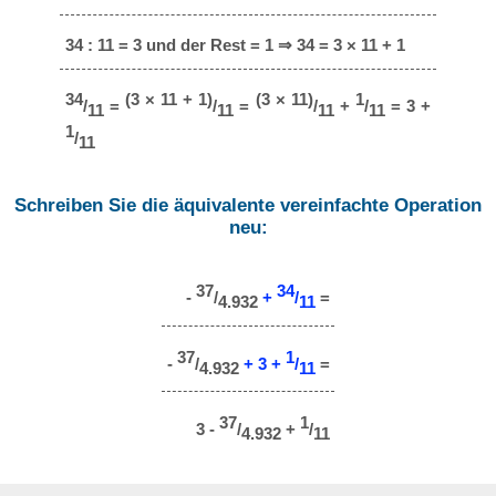
34 : 11 = 3 und der Rest = 1 ⇒ 34 = 3 × 11 + 1
34
(3 × 11 + 1)
(3 × 11)
1
/
=
/
=
/
+
/
= 3 +
11
11
11
11
1
/
11
Schreiben Sie die äquivalente vereinfachte Operation
neu:
37
34
-
/
+
/
=
4.932
11
37
1
-
/
+ 3 +
/
=
4.932
11
37
1
3 -
/
+
/
4.932
11