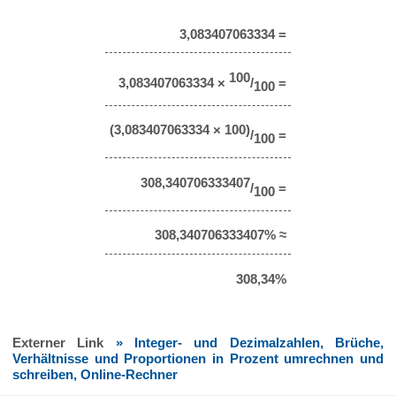
3,083407063334 =
100
3,083407063334 ×
/
=
100
(3,083407063334 × 100)
/
=
100
308,340706333407
/
=
100
308,340706333407% ≈
308,34%
Externer Link
» Integer- und Dezimalzahlen, Brüche,
Verhältnisse und Proportionen in Prozent umrechnen und
schreiben, Online-Rechner