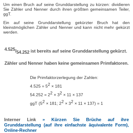
Um einen Bruch auf seine Grunddarstellung zu kürzen: dividieren
Sie Zähler und Nenner durch ihren größten gemeinsamen Teiler,
ggT.
Ein auf seine Grunddarstellung gekürzter Bruch hat den
kleinstmöglichen Zähler und Nenner und kann nicht mehr gekürzt
werden.
4.525
/
ist bereits auf seine Grunddarstellung gekürzt.
54.252
Zähler und Nenner haben keine gemeinsamen Primfaktoren.
Die Primfaktorzerlegung der Zahlen:
2
4.525 = 5
× 181
2
2
54.252 = 2
× 3
× 11 × 137
2
2
2
ggT (5
× 181; 2
× 3
× 11 × 137) = 1
Interner Link
» Kürzen Sie Brüche auf ihre
Grunddarstellung (auf ihre einfachste äquivalente Form),
Online-Rechner