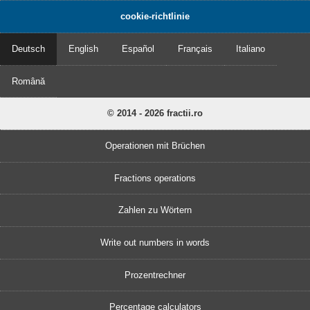
cookie-richtlinie
Deutsch
English
Español
Français
Italiano
Română
© 2014 - 2026 fractii.ro
Operationen mit Brüchen
Fractions operations
Zahlen zu Wörtern
Write out numbers in words
Prozentrechner
Percentage calculators