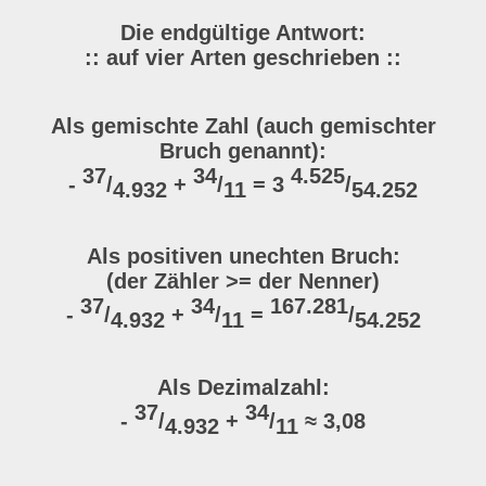
Die endgültige Antwort:
:: auf vier Arten geschrieben ::
Als gemischte Zahl (auch gemischter
Bruch genannt):
37
34
4.525
-
/
+
/
= 3
/
4.932
11
54.252
Als positiven unechten Bruch:
(der Zähler >= der Nenner)
37
34
167.281
-
/
+
/
=
/
4.932
11
54.252
Als Dezimalzahl:
37
34
-
/
+
/
≈ 3,08
4.932
11