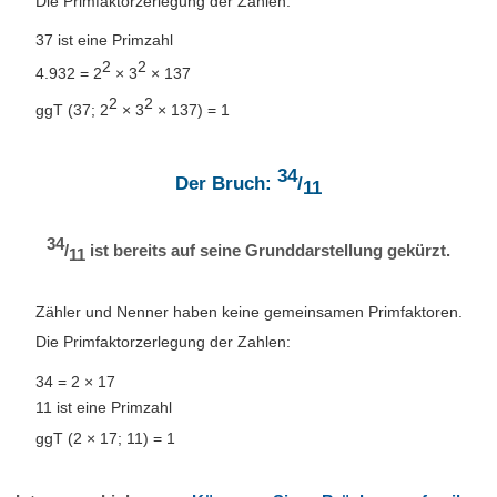
Die Primfaktorzerlegung der Zahlen:
37 ist eine Primzahl
2
2
4.932 = 2
× 3
× 137
2
2
ggT (37; 2
× 3
× 137) = 1
34
Der Bruch:
/
11
34
/
ist bereits auf seine Grunddarstellung gekürzt.
11
Zähler und Nenner haben keine gemeinsamen Primfaktoren.
Die Primfaktorzerlegung der Zahlen:
34 = 2 × 17
11 ist eine Primzahl
ggT (2 × 17; 11) = 1