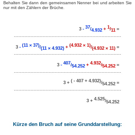
Behalten Sie dann den gemeinsamen Nenner bei und arbeiten Sie
nur mit den Zählern der Brüche.
37
1
3
-
/
+
/
=
4.932
11
(11 × 37)
(4.932 × 1)
3
-
/
+
/
=
(11 × 4.932)
(4.932 × 11)
407
4.932
3
-
/
+
/
=
54.252
54.252
( - 407 + 4.932)
3 +
/
=
54.252
4.525
3 +
/
54.252
Kürze den Bruch auf seine Grunddarstellung: