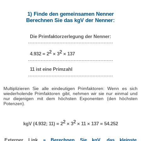
1) Finde den gemeinsamen Nenner
Berechnen Sie das kgV der Nenner:
Die Primfaktorzerlegung der Nenner:
2
2
4.932 = 2
× 3
× 137
11 ist eine Primzahl
Multiplizieren Sie alle eindeutigen Primfaktoren: Wenn es sich
wiederholende Primfaktoren gibt, nehmen wir sie nur einmal und
nur diejenigen mit dem höchsten Exponenten (den höchsten
Potenzen).
2
2
kgV (4.932; 11) = 2
× 3
× 11 × 137 = 54.252
Externer Link
» Berechnen Sie kgV, das kleinste