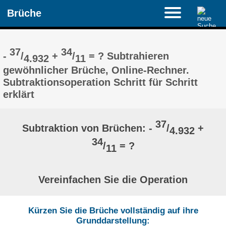
Brüche
37
34
-
/
+
/
= ? Subtrahieren
4.932
11
gewöhnlicher Brüche, Online-Rechner.
Subtraktionsoperation Schritt für Schritt
erklärt
37
Subtraktion von Brüchen: -
/
+
4.932
34
/
= ?
11
Vereinfachen Sie die Operation
Kürzen Sie die Brüche vollständig auf ihre
Grunddarstellung: