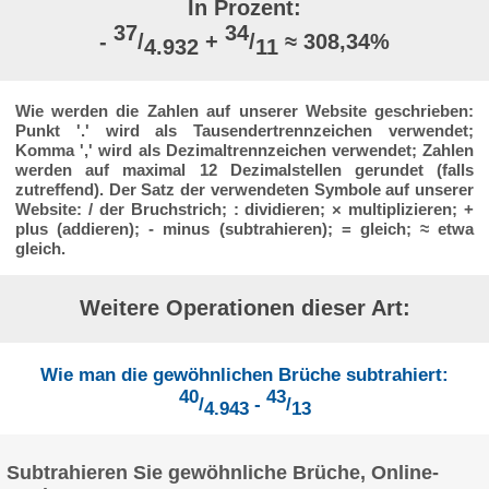
In Prozent:
37
34
-
/
+
/
≈ 308,34%
4.932
11
Wie werden die Zahlen auf unserer Website geschrieben:
Punkt '.' wird als Tausendertrennzeichen verwendet;
Komma ',' wird als Dezimaltrennzeichen verwendet; Zahlen
werden auf maximal 12 Dezimalstellen gerundet (falls
zutreffend). Der Satz der verwendeten Symbole auf unserer
Website: / der Bruchstrich; : dividieren; × multiplizieren; +
plus (addieren); - minus (subtrahieren); = gleich; ≈ etwa
gleich.
Weitere Operationen dieser Art:
Wie man die gewöhnlichen Brüche subtrahiert:
40
43
/
-
/
4.943
13
Subtrahieren Sie gewöhnliche Brüche, Online-