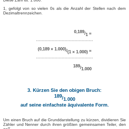
Diese Zahl ist: 1.000.
1, gefolgt von so vielen 0s als die Anzahl der Stellen nach dem
Dezimaltrennzeichen.
0,189
/
=
1
(0,189 × 1.000)
/
=
(1 × 1.000)
189
/
1.000
3. Kürzen Sie den obigen Bruch:
189
/
1.000
auf seine einfachste äquivalente Form.
Um einen Bruch auf die Grunddarstellung zu kürzen, dividieren Sie
Zähler und Nenner durch ihren größten gemeinsamen Teiler, den
ggT.