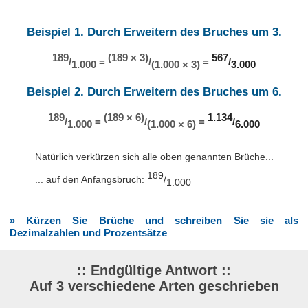
Beispiel 1. Durch Erweitern des Bruches um 3.
189
(189 × 3)
567
/
=
/
=
/
1.000
(1.000 × 3)
3.000
Beispiel 2. Durch Erweitern des Bruches um 6.
189
(189 × 6)
1.134
/
=
/
=
/
1.000
(1.000 × 6)
6.000
Natürlich verkürzen sich alle oben genannten Brüche...
189
... auf den Anfangsbruch:
/
1.000
» Kürzen Sie Brüche und schreiben Sie sie als
Dezimalzahlen und Prozentsätze
:: Endgültige Antwort ::
Auf 3 verschiedene Arten geschrieben