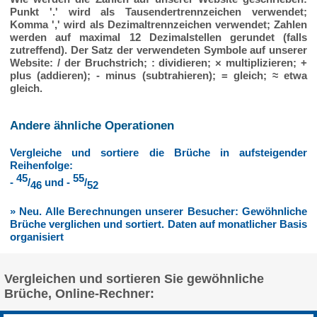
Punkt '.' wird als Tausendertrennzeichen verwendet;
Komma ',' wird als Dezimaltrennzeichen verwendet; Zahlen
werden auf maximal 12 Dezimalstellen gerundet (falls
zutreffend). Der Satz der verwendeten Symbole auf unserer
Website: / der Bruchstrich; : dividieren; × multiplizieren; +
plus (addieren); - minus (subtrahieren); = gleich; ≈ etwa
gleich.
Andere ähnliche Operationen
Vergleiche und sortiere die Brüche in aufsteigender
Reihenfolge:
45
55
-
/
und -
/
46
52
» Neu. Alle Berechnungen unserer Besucher: Gewöhnliche
Brüche verglichen und sortiert. Daten auf monatlicher Basis
organisiert
Vergleichen und sortieren Sie gewöhnliche
Brüche, Online-Rechner: