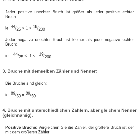
Jeder positive unechter Bruch ist größer als jeder positive echter
Bruch:
44
19
ie:
/
> 1 >
/
25
200
Jeder negative unechter Bruch ist kleiner als jeder negative echter
Bruch:
44
19
ie: -
/
< -1 < -
/
25
200
3. Brüche mit demselben Zähler und Nenner:
Die Brüche sind gleich:
89
89
ie:
/
=
/
50
50
4. Brüche mit unterschiedlichen Zählern, aber gleichem Nenner
(gleichnamig).
Positive Brüche
: Vergleichen Sie die Zähler, der größere Bruch ist der
mit dem größeren Zähler: