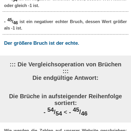
54
oder gleich -1 ist.
45
-
/
ist ein negativer echter Bruch, dessen Wert größer
46
als -1 ist.
Der größere Bruch ist der echte.
::: Die Vergleichsoperation von Brüchen
:::
Die endgültige Antwort:
Die Brüche in aufsteigender Reihenfolge
sortiert:
54
45
-
/
<
-
/
54
46
Wie werden die Zahlen auf unserer Website geschrieben: