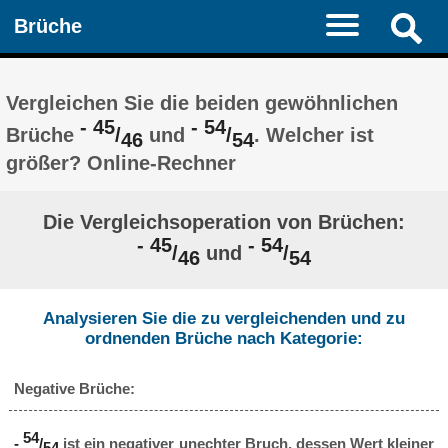
Brüche
Vergleichen Sie die beiden gewöhnlichen
- 45
- 54
Brüche
/
und
/
. Welcher ist
46
54
größer? Online-Rechner
Die Vergleichsoperation von Brüchen:
- 45
- 54
/
und
/
46
54
Analysieren Sie die zu vergleichenden und zu
ordnenden Brüche nach Kategorie:
Negative Brüche:
54
-
/
ist ein negativer unechter Bruch, dessen Wert kleiner