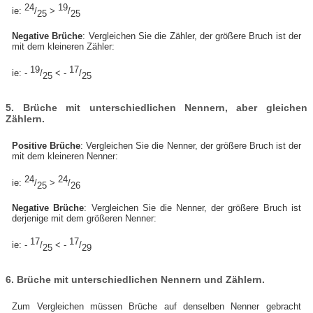
24
19
ie:
/
>
/
25
25
Negative Brüche
: Vergleichen Sie die Zähler, der größere Bruch ist der
mit dem kleineren Zähler:
19
17
ie: -
/
< -
/
25
25
5. Brüche mit unterschiedlichen Nennern, aber gleichen
Zählern.
Positive Brüche
: Vergleichen Sie die Nenner, der größere Bruch ist der
mit dem kleineren Nenner:
24
24
ie:
/
>
/
25
26
Negative Brüche
: Vergleichen Sie die Nenner, der größere Bruch ist
derjenige mit dem größeren Nenner:
17
17
ie: -
/
< -
/
25
29
6. Brüche mit unterschiedlichen Nennern und Zählern.
Zum Vergleichen müssen Brüche auf denselben Nenner gebracht