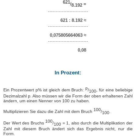
621
/
=
8.192
621 : 8.192 ≈
0,075805664063 ≈
0,08
In Prozent:
p
Ein Prozentwert p% ist gleich dem Bruch:
/
, für eine beliebige
100
Dezimalzahl p. Also müssen wir die Form der oben erhaltenen Zahl
ändern, um einen Nenner von 100 zu haben.
100
Multiplizieren Sie dazu die Zahl mit dem Bruch
/
.
100
100
Der Wert des Bruchs
/
= 1, also durch die Multiplikation der
100
Zahl mit diesem Bruch ändert sich das Ergebnis nicht, nur die
Form.