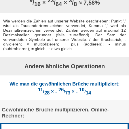
9
23
3
/
×
/
×
/
≈ 7,58%
16
64
8
Wie werden die Zahlen auf unserer Website geschrieben: Punkt '.'
wird als Tausendertrennzeichen verwendet; Komma ',' wird als
Dezimaltrennzeichen verwendet; Zahlen werden auf maximal 12
Dezimalstellen gerundet (falls zutreffend). Der Satz der
verwendeten Symbole auf unserer Website: / der Bruchstrich; :
dividieren; × multiplizieren; + plus (addieren); - minus
(subtrahieren); = gleich; ≈ etwa gleich.
Andere ähnliche Operationen
Wie man die gewöhnlichen Brüche multipliziert:
11
26
10
/
× -
/
× -
/
28
73
14
Gewöhnliche Brüche multiplizieren, Online-
Rechner: