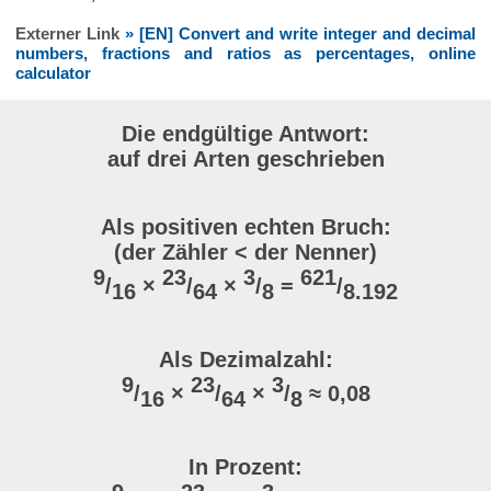
Externer Link
» [EN] Convert and write integer and decimal
numbers, fractions and ratios as percentages, online
calculator
Die endgültige Antwort:
auf drei Arten geschrieben
Als positiven echten Bruch:
(der Zähler < der Nenner)
9
23
3
621
/
×
/
×
/
=
/
16
64
8
8.192
Als Dezimalzahl:
9
23
3
/
×
/
×
/
≈ 0,08
16
64
8
In Prozent: