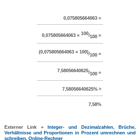
0,075805664063 =
100
0,075805664063 ×
/
=
100
(0,075805664063 × 100)
/
=
100
7,58056640625
/
=
100
7,58056640625% ≈
7,58%
Externer Link
» Integer- und Dezimalzahlen, Brüche,
Verhältnisse und Proportionen in Prozent umrechnen und
schreiben, Online-Rechner