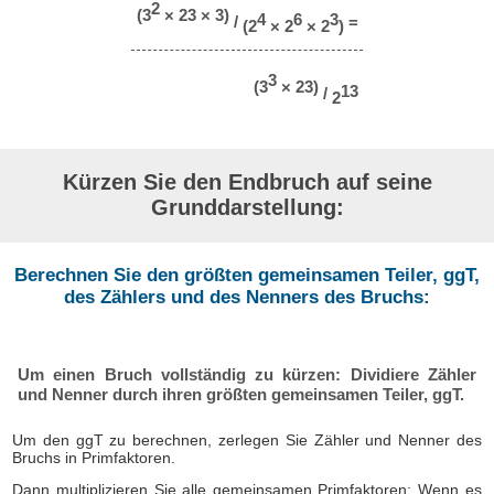
2
(3
× 23 × 3)
4
6
3
/
=
(2
× 2
× 2
)
3
(3
× 23)
13
/
2
Kürzen Sie den Endbruch auf seine
Grunddarstellung:
Berechnen Sie den größten gemeinsamen Teiler, ggT,
des Zählers und des Nenners des Bruchs:
Um einen Bruch vollständig zu kürzen: Dividiere Zähler
und Nenner durch ihren größten gemeinsamen Teiler, ggT.
Um den ggT zu berechnen, zerlegen Sie Zähler und Nenner des
Bruchs in Primfaktoren.
Dann multiplizieren Sie alle gemeinsamen Primfaktoren: Wenn es