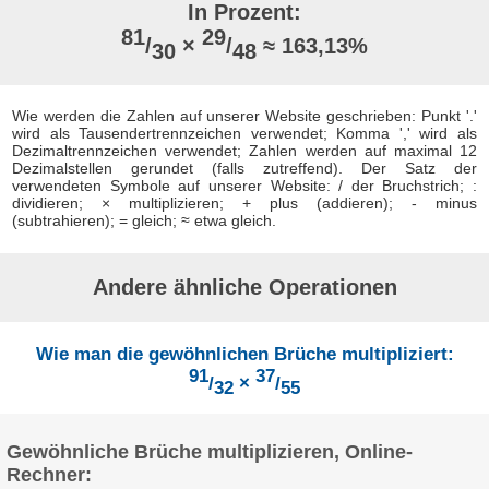
In Prozent:
81
29
/
×
/
≈ 163,13%
30
48
Wie werden die Zahlen auf unserer Website geschrieben: Punkt '.'
wird als Tausendertrennzeichen verwendet; Komma ',' wird als
Dezimaltrennzeichen verwendet; Zahlen werden auf maximal 12
Dezimalstellen gerundet (falls zutreffend). Der Satz der
verwendeten Symbole auf unserer Website: / der Bruchstrich; :
dividieren; × multiplizieren; + plus (addieren); - minus
(subtrahieren); = gleich; ≈ etwa gleich.
Andere ähnliche Operationen
Wie man die gewöhnlichen Brüche multipliziert:
91
37
/
×
/
32
55
Gewöhnliche Brüche multiplizieren, Online-
Rechner: