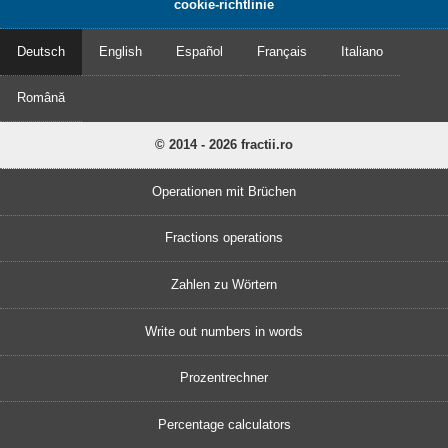
cookie-richtlinie
Deutsch
English
Español
Français
Italiano
Română
© 2014 - 2026 fractii.ro
Operationen mit Brüchen
Fractions operations
Zahlen zu Wörtern
Write out numbers in words
Prozentrechner
Percentage calculators