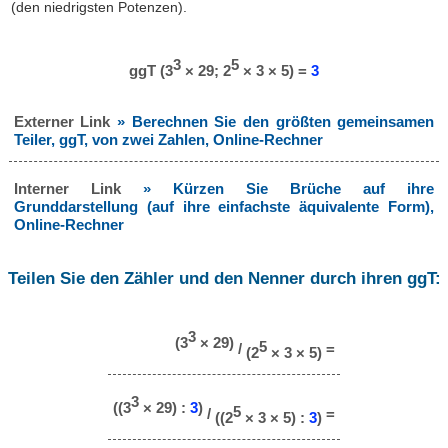
(den niedrigsten Potenzen).
3
5
ggT (3
× 29; 2
× 3 × 5) =
3
Externer Link
» Berechnen Sie den größten gemeinsamen
Teiler, ggT, von zwei Zahlen, Online-Rechner
Interner Link
» Kürzen Sie Brüche auf ihre
Grunddarstellung (auf ihre einfachste äquivalente Form),
Online-Rechner
Teilen Sie den Zähler und den Nenner durch ihren ggT:
3
(3
× 29)
5
/
=
(2
× 3 × 5)
3
((3
× 29) :
3
)
5
/
=
((2
× 3 × 5) :
3
)