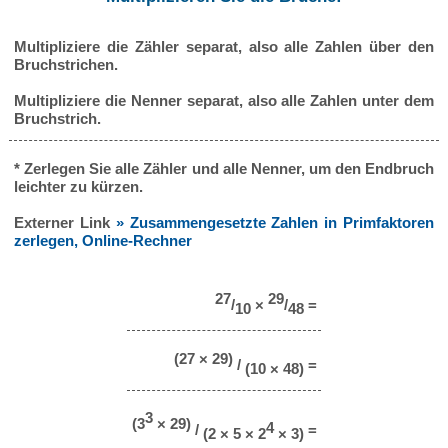
Multipliziere die Zähler separat, also alle Zahlen über den
Bruchstrichen.
Multipliziere die Nenner separat, also alle Zahlen unter dem
Bruchstrich.
* Zerlegen Sie alle Zähler und alle Nenner, um den Endbruch
leichter zu kürzen.
Externer Link
» Zusammengesetzte Zahlen in Primfaktoren
zerlegen, Online-Rechner
27
29
/
×
/
=
10
48
(27 × 29)
/
=
(10 × 48)
3
(3
× 29)
4
/
=
(2 × 5 × 2
× 3)