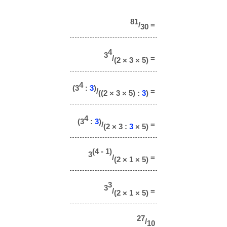
81
/
=
30
4
3
/
=
(2 × 3 × 5)
4
(3
:
3
)
/
=
((2 × 3 × 5) :
3
)
4
(3
:
3
)
/
=
(2 × 3 :
3
× 5)
(4 - 1)
3
/
=
(2 × 1 × 5)
3
3
/
=
(2 × 1 × 5)
27
/
10