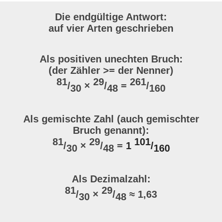
Die endgültige Antwort:
auf vier Arten geschrieben
Als positiven unechten Bruch:
(der Zähler >= der Nenner)
81
29
261
/
×
/
=
/
30
48
160
Als gemischte Zahl (auch gemischter
Bruch genannt):
81
29
101
/
×
/
=
1
/
30
48
160
Als Dezimalzahl:
81
29
/
×
/
≈ 1,63
30
48