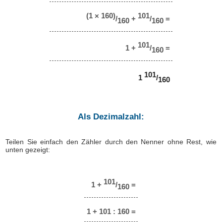
(1 × 160)
101
/
+
/
=
160
160
101
1 +
/
=
160
101
1
/
160
Als Dezimalzahl:
Teilen Sie einfach den Zähler durch den Nenner ohne Rest, wie
unten gezeigt:
101
1 +
/
=
160
1 + 101 : 160 =