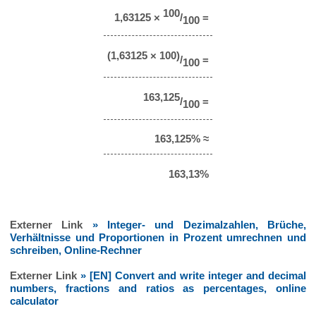
100
1,63125 ×
/
=
100
(1,63125 × 100)
/
=
100
163,125
/
=
100
163,125% ≈
163,13%
Externer Link
» Integer- und Dezimalzahlen, Brüche,
Verhältnisse und Proportionen in Prozent umrechnen und
schreiben, Online-Rechner
Externer Link
» [EN] Convert and write integer and decimal
numbers, fractions and ratios as percentages, online
calculator