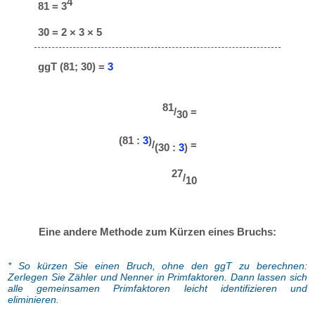
4
81 = 3
30 = 2 × 3 × 5
ggT (81; 30) =
3
81
/
=
30
(81 :
3
)
/
=
(30 :
3
)
27
/
10
Eine andere Methode zum Kürzen eines Bruchs:
* So kürzen Sie einen Bruch, ohne den ggT zu berechnen:
Zerlegen Sie Zähler und Nenner in Primfaktoren. Dann lassen sich
alle gemeinsamen Primfaktoren leicht identifizieren und
eliminieren.