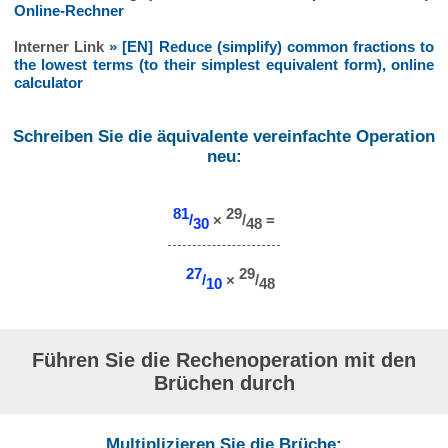
Online-Rechner
Interner Link
» [EN] Reduce (simplify) common fractions to
the lowest terms (to their simplest equivalent form), online
calculator
Schreiben Sie die äquivalente vereinfachte Operation
neu:
81
29
/
×
/
=
30
48
27
29
/
×
/
10
48
Führen Sie die Rechenoperation mit den
Brüchen durch
Multiplizieren Sie die Brüche: