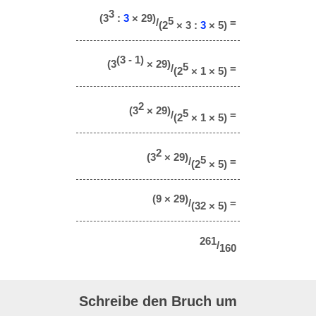
3
(3
:
3
× 29)
5
/
=
(2
× 3 :
3
× 5)
(3 - 1)
(3
× 29)
5
/
=
(2
× 1 × 5)
2
(3
× 29)
5
/
=
(2
× 1 × 5)
2
(3
× 29)
5
/
=
(2
× 5)
(9 × 29)
/
=
(32 × 5)
261
/
160
Schreibe den Bruch um