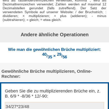
wird als Tausendertrennzeichen verwendet; Komma ',' wird als
Dezimaltrennzeichen verwendet; Zahlen werden auf maximal 12
Dezimalstellen gerundet (falls zutreffend). Der Satz der
verwendeten Symbole auf unserer Website: / der Bruchstrich; :
dividieren; × multiplizieren; + plus (addieren); - minus
(subtrahieren); = gleich; ≈ etwa gleich.
Andere ähnliche Operationen
Wie man die gewöhnlichen Brüche multipliziert:
40
29
/
×
/
35
56
Gewöhnliche Brüche multiplizieren, Online-
Rechner:
Geben Sie die zu multiplizierenden Brüche ein, z.
B. 6/9 * -8/36 * 12/-90: