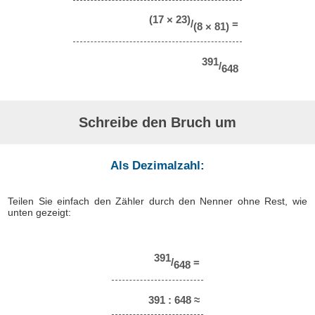
(17 × 23)
/
=
(8 × 81)
391
/
648
Schreibe den Bruch um
Als Dezimalzahl:
Teilen Sie einfach den Zähler durch den Nenner ohne Rest, wie
unten gezeigt:
391
/
=
648
391 : 648 ≈