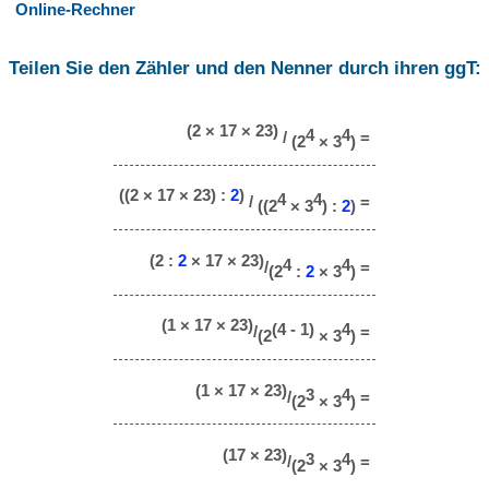
Online-Rechner
Teilen Sie den Zähler und den Nenner durch ihren ggT:
(2 × 17 × 23)
4
4
/
=
(2
× 3
)
((2 × 17 × 23) :
2
)
4
4
/
=
((2
× 3
) :
2
)
(2 :
2
× 17 × 23)
4
4
/
=
(2
:
2
× 3
)
(1 × 17 × 23)
(4 - 1)
4
/
=
(2
× 3
)
(1 × 17 × 23)
3
4
/
=
(2
× 3
)
(17 × 23)
3
4
/
=
(2
× 3
)