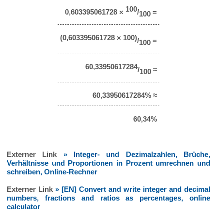
100
0,603395061728 ×
/
=
100
(0,603395061728 × 100)
/
=
100
60,33950617284
/
≈
100
60,33950617284% ≈
60,34%
Externer Link
» Integer- und Dezimalzahlen, Brüche,
Verhältnisse und Proportionen in Prozent umrechnen und
schreiben, Online-Rechner
Externer Link
» [EN] Convert and write integer and decimal
numbers, fractions and ratios as percentages, online
calculator