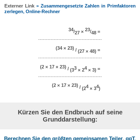
Externer Link
» Zusammengesetzte Zahlen in Primfaktoren
zerlegen, Online-Rechner
34
23
/
×
/
=
27
48
(34 × 23)
/
=
(27 × 48)
(2 × 17 × 23)
3
4
/
=
(3
× 2
× 3)
(2 × 17 × 23)
4
4
/
(2
× 3
)
Kürzen Sie den Endbruch auf seine
Grunddarstellung:
Berechnen Sie den größten gemeinsamen Teiler, ggT,