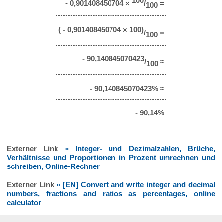
100
- 0,901408450704 ×
/
=
100
( - 0,901408450704 × 100)
/
=
100
- 90,140845070423
/
≈
100
- 90,140845070423% ≈
- 90,14%
Externer Link
» Integer- und Dezimalzahlen, Brüche,
Verhältnisse und Proportionen in Prozent umrechnen und
schreiben, Online-Rechner
Externer Link
» [EN] Convert and write integer and decimal
numbers, fractions and ratios as percentages, online
calculator