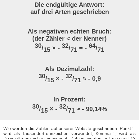
Die endgültige Antwort:
auf drei Arten geschrieben
Als negativen echten Bruch:
(der Zähler < der Nenner)
30
32
64
/
× -
/
= -
/
15
71
71
Als Dezimalzahl:
30
32
/
× -
/
≈ - 0,9
15
71
In Prozent:
30
32
/
× -
/
≈ - 90,14%
15
71
Wie werden die Zahlen auf unserer Website geschrieben: Punkt '.'
wird als Tausendertrennzeichen verwendet; Komma ',' wird als
Dezimaltrennzeichen verwendet; Zahlen werden auf maximal 12