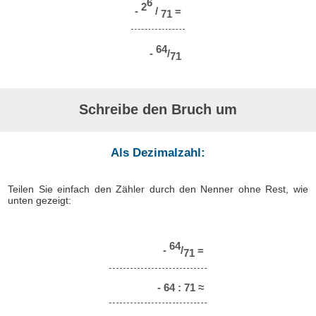
6
2
-
/
=
71
64
-
/
71
Schreibe den Bruch um
Als Dezimalzahl:
Teilen Sie einfach den Zähler durch den Nenner ohne Rest, wie
unten gezeigt:
64
-
/
=
71
- 64 : 71 ≈