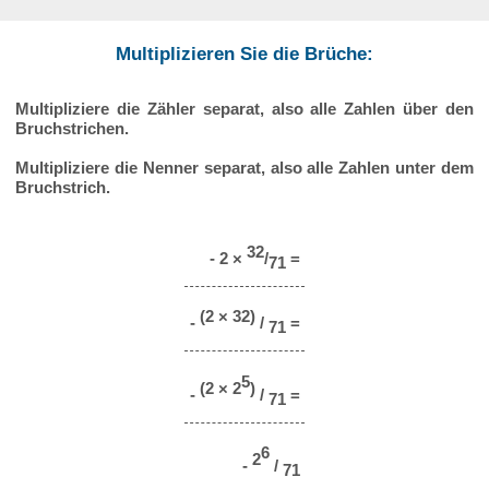
Multiplizieren Sie die Brüche:
Multipliziere die Zähler separat, also alle Zahlen über den
Bruchstrichen.
Multipliziere die Nenner separat, also alle Zahlen unter dem
Bruchstrich.
32
- 2 ×
/
=
71
(2 × 32)
-
/
=
71
5
(2 × 2
)
-
/
=
71
6
2
-
/
71