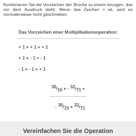
Kombinieren Sie die Vorzeichen der Brüche zu einem einzigen, das
vor dem Ausdruck steht. Wenn das Zeichen + ist, wird es
normalerweise nicht geschrieben.
Das Vorzeichen einer Multiplikationsoperation:
+ 1 × + 1 = + 1
+ 1 × - 1 = - 1
- 1 × - 1 = + 1
30
32
/
× -
/
=
15
71
30
32
-
/
×
/
15
71
Vereinfachen Sie die Operation