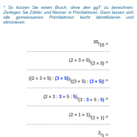
* So kürzen Sie einen Bruch, ohne den ggT zu berechnen:
Zerlegen Sie Zähler und Nenner in Primfaktoren. Dann lassen sich
alle gemeinsamen Primfaktoren leicht identifizieren und
eliminieren.
30
/
=
15
(2 × 3 × 5)
/
=
(3 × 5)
((2 × 3 × 5) :
(3 × 5)
)
/
=
((3 × 5) :
(3 × 5)
)
(2 × 3 :
3
× 5 :
5
)
/
=
(3 :
3
× 5 :
5
)
(2 × 1 × 1)
/
=
(1 × 1)
2
/
=
1