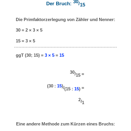
30
Der Bruch:
/
15
Die Primfaktorzerlegung von Zähler und Nenner:
30 = 2 × 3 × 5
15 = 3 × 5
ggT (30; 15) =
3 × 5
=
15
30
/
=
15
(30 :
15
)
/
=
(15 :
15
)
2
/
1
Eine andere Methode zum Kürzen eines Bruchs: