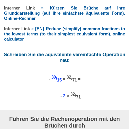
Interner Link
» Kürzen Sie Brüche auf ihre
Grunddarstellung (auf ihre einfachste äquivalente Form),
Online-Rechner
Interner Link
» [EN] Reduce (simplify) common fractions to
the lowest terms (to their simplest equivalent form), online
calculator
Schreiben Sie die äquivalente vereinfachte Operation
neu:
30
32
-
/
×
/
=
15
71
32
-
2
×
/
71
Führen Sie die Rechenoperation mit den
Brüchen durch