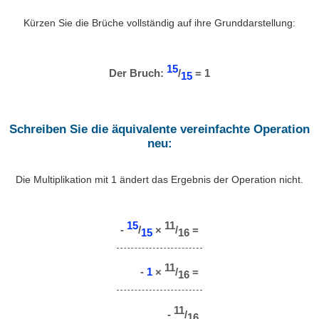
Kürzen Sie die Brüche vollständig auf ihre Grunddarstellung:
15
Der Bruch:
/
= 1
15
Schreiben Sie die äquivalente vereinfachte Operation
neu:
Die Multiplikation mit 1 ändert das Ergebnis der Operation nicht.
15
11
-
/
×
/
=
15
16
11
-
1
×
/
=
16
11
-
/
16