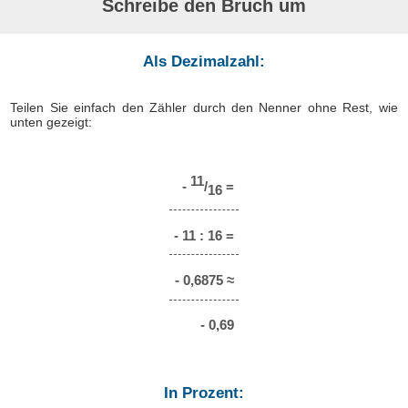
Schreibe den Bruch um
Als Dezimalzahl:
Teilen Sie einfach den Zähler durch den Nenner ohne Rest, wie
unten gezeigt:
11
-
/
=
16
- 11 : 16 =
- 0,6875 ≈
- 0,69
In Prozent: