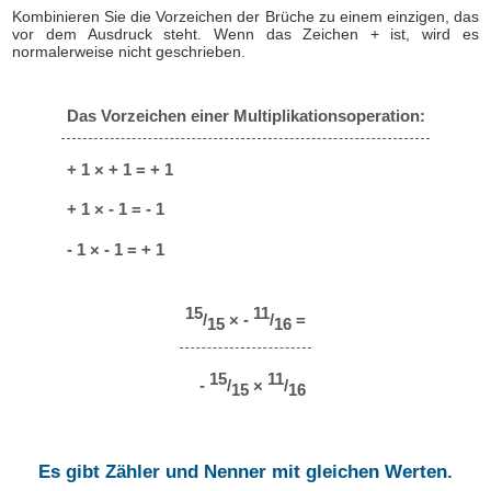
Kombinieren Sie die Vorzeichen der Brüche zu einem einzigen, das
vor dem Ausdruck steht. Wenn das Zeichen + ist, wird es
normalerweise nicht geschrieben.
Das Vorzeichen einer Multiplikationsoperation:
+ 1 × + 1 = + 1
+ 1 × - 1 = - 1
- 1 × - 1 = + 1
15
11
/
× -
/
=
15
16
15
11
-
/
×
/
15
16
Es gibt Zähler und Nenner mit gleichen Werten.