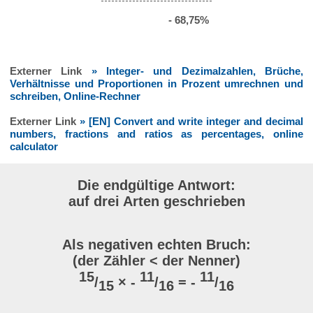
- 68,75%
Externer Link
» Integer- und Dezimalzahlen, Brüche,
Verhältnisse und Proportionen in Prozent umrechnen und
schreiben, Online-Rechner
Externer Link
» [EN] Convert and write integer and decimal
numbers, fractions and ratios as percentages, online
calculator
Die endgültige Antwort:
auf drei Arten geschrieben
Als negativen echten Bruch:
(der Zähler < der Nenner)
15
11
11
/
× -
/
= -
/
15
16
16