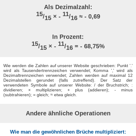
Als Dezimalzahl:
15
11
/
× -
/
≈ - 0,69
15
16
In Prozent:
15
11
/
× -
/
= - 68,75%
15
16
Wie werden die Zahlen auf unserer Website geschrieben: Punkt '.'
wird als Tausendertrennzeichen verwendet; Komma ',' wird als
Dezimaltrennzeichen verwendet; Zahlen werden auf maximal 12
Dezimalstellen gerundet (falls zutreffend). Der Satz der
verwendeten Symbole auf unserer Website: / der Bruchstrich; :
dividieren; × multiplizieren; + plus (addieren); - minus
(subtrahieren); = gleich; ≈ etwa gleich.
Andere ähnliche Operationen
Wie man die gewöhnlichen Brüche multipliziert: