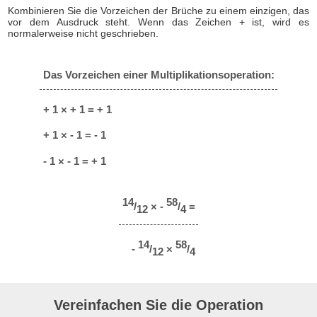
Kombinieren Sie die Vorzeichen der Brüche zu einem einzigen, das
vor dem Ausdruck steht. Wenn das Zeichen + ist, wird es
normalerweise nicht geschrieben.
Das Vorzeichen einer Multiplikationsoperation:
+ 1 × + 1 = + 1
+ 1 × - 1 = - 1
- 1 × - 1 = + 1
14
58
/
× -
/
=
12
4
14
58
-
/
×
/
12
4
Vereinfachen Sie die Operation