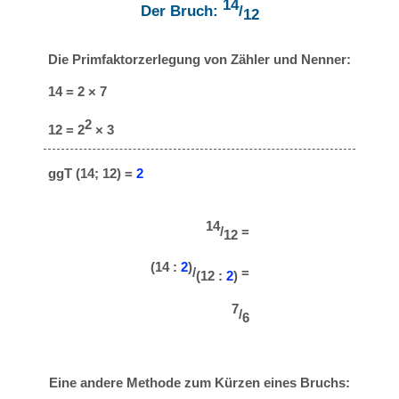
14
Der Bruch:
/
12
Die Primfaktorzerlegung von Zähler und Nenner:
14 = 2 × 7
2
12 = 2
× 3
ggT (14; 12) =
2
14
/
=
12
(14 :
2
)
/
=
(12 :
2
)
7
/
6
Eine andere Methode zum Kürzen eines Bruchs: