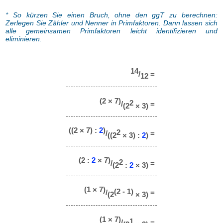
* So kürzen Sie einen Bruch, ohne den ggT zu berechnen:
Zerlegen Sie Zähler und Nenner in Primfaktoren. Dann lassen sich
alle gemeinsamen Primfaktoren leicht identifizieren und
eliminieren.
14
/
=
12
(2 × 7)
2
/
=
(2
× 3)
((2 × 7) :
2
)
2
/
=
((2
× 3) :
2
)
(2 :
2
× 7)
2
/
=
(2
:
2
× 3)
(1 × 7)
(2 - 1)
/
=
(2
× 3)
(1 × 7)
1
/
=