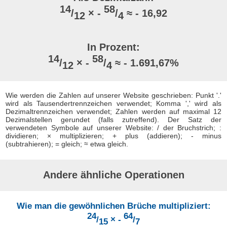
14
58
/
× -
/
≈ - 16,92
12
4
In Prozent:
14
58
/
× -
/
≈ - 1.691,67%
12
4
Wie werden die Zahlen auf unserer Website geschrieben: Punkt '.'
wird als Tausendertrennzeichen verwendet; Komma ',' wird als
Dezimaltrennzeichen verwendet; Zahlen werden auf maximal 12
Dezimalstellen gerundet (falls zutreffend). Der Satz der
verwendeten Symbole auf unserer Website: / der Bruchstrich; :
dividieren; × multiplizieren; + plus (addieren); - minus
(subtrahieren); = gleich; ≈ etwa gleich.
Andere ähnliche Operationen
Wie man die gewöhnlichen Brüche multipliziert:
24
64
/
× -
/
15
7