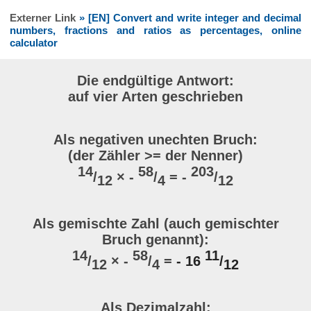
Externer Link
» [EN] Convert and write integer and decimal
numbers, fractions and ratios as percentages, online
calculator
Die endgültige Antwort:
auf vier Arten geschrieben
Als negativen unechten Bruch:
(der Zähler >= der Nenner)
14
58
203
/
× -
/
= -
/
12
4
12
Als gemischte Zahl (auch gemischter
Bruch genannt):
14
58
11
/
× -
/
=
- 16
/
12
4
12
Als Dezimalzahl: