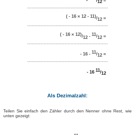
-
/
=
12
( - 16 × 12 - 11)
/
=
12
( - 16 × 12)
11
/
-
/
=
12
12
11
- 16 -
/
=
12
11
- 16
/
12
Als Dezimalzahl:
Teilen Sie einfach den Zähler durch den Nenner ohne Rest, wie
unten gezeigt: