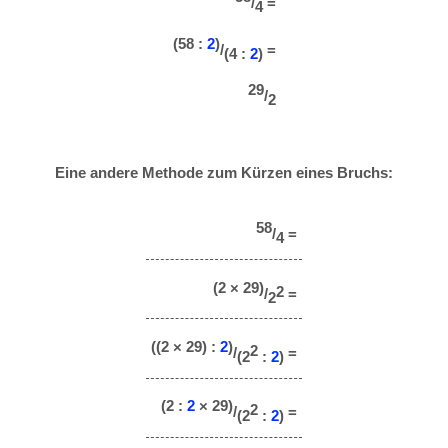
/
=
4
(58 :
2
)
/
=
(4 :
2
)
29
/
2
Eine andere Methode zum Kürzen eines Bruchs:
58
/
=
4
(2 × 29)
2
/
=
2
((2 × 29) :
2
)
2
/
=
(2
:
2
)
(2 :
2
× 29)
2
/
=
(2
:
2
)