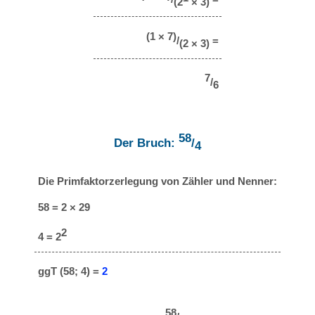
(2
× 3)
(1 × 7)
/
=
(2 × 3)
7
/
6
58
Der Bruch:
/
4
Die Primfaktorzerlegung von Zähler und Nenner:
58 = 2 × 29
2
4 = 2
ggT (58; 4) =
2
58