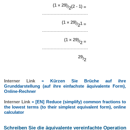
(1 × 29)
(2 - 1)
/
=
2
(1 × 29)
1
/
=
2
(1 × 29)
/
=
2
29
/
2
Interner Link
» Kürzen Sie Brüche auf ihre
Grunddarstellung (auf ihre einfachste äquivalente Form),
Online-Rechner
Interner Link
» [EN] Reduce (simplify) common fractions to
the lowest terms (to their simplest equivalent form), online
calculator
Schreiben Sie die äquivalente vereinfachte Operation