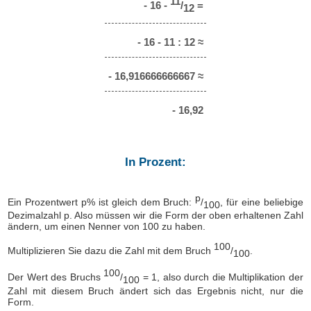
11
- 16 -
/
=
12
- 16 - 11 : 12 ≈
- 16,916666666667 ≈
- 16,92
In Prozent:
p
Ein Prozentwert p% ist gleich dem Bruch:
/
, für eine beliebige
100
Dezimalzahl p. Also müssen wir die Form der oben erhaltenen Zahl
ändern, um einen Nenner von 100 zu haben.
100
Multiplizieren Sie dazu die Zahl mit dem Bruch
/
.
100
100
Der Wert des Bruchs
/
= 1, also durch die Multiplikation der
100
Zahl mit diesem Bruch ändert sich das Ergebnis nicht, nur die
Form.