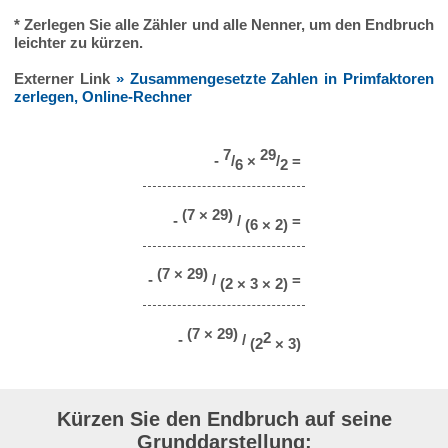
* Zerlegen Sie alle Zähler und alle Nenner, um den Endbruch
leichter zu kürzen.
Externer Link
» Zusammengesetzte Zahlen in Primfaktoren
zerlegen, Online-Rechner
7
29
-
/
×
/
=
6
2
(7 × 29)
-
/
=
(6 × 2)
(7 × 29)
-
/
=
(2 × 3 × 2)
(7 × 29)
2
-
/
(2
× 3)
Kürzen Sie den Endbruch auf seine
Grunddarstellung: