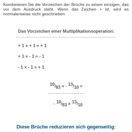
Kombinieren Sie die Vorzeichen der Brüche zu einem einzigen, das
vor dem Ausdruck steht. Wenn das Zeichen + ist, wird es
normalerweise nicht geschrieben.
Das Vorzeichen einer Multiplikationsoperation:
+ 1 × + 1 = + 1
+ 1 × - 1 = - 1
- 1 × - 1 = + 1
10
13
/
× -
/
=
83
10
10
13
-
/
×
/
83
10
Diese Brüche reduzieren sich gegenseitig: