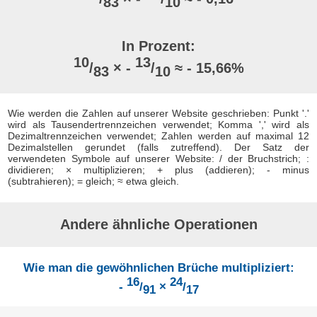
83
10
In Prozent:
10
13
/
× -
/
≈ - 15,66%
83
10
Wie werden die Zahlen auf unserer Website geschrieben: Punkt '.'
wird als Tausendertrennzeichen verwendet; Komma ',' wird als
Dezimaltrennzeichen verwendet; Zahlen werden auf maximal 12
Dezimalstellen gerundet (falls zutreffend). Der Satz der
verwendeten Symbole auf unserer Website: / der Bruchstrich; :
dividieren; × multiplizieren; + plus (addieren); - minus
(subtrahieren); = gleich; ≈ etwa gleich.
Andere ähnliche Operationen
Wie man die gewöhnlichen Brüche multipliziert:
16
24
-
/
×
/
91
17