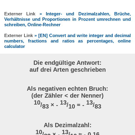
Externer Link
» Integer- und Dezimalzahlen, Brüche,
Verhältnisse und Proportionen in Prozent umrechnen und
schreiben, Online-Rechner
Externer Link
» [EN] Convert and write integer and decimal
numbers, fractions and ratios as percentages, online
calculator
Die endgültige Antwort:
auf drei Arten geschrieben
Als negativen echten Bruch:
(der Zähler < der Nenner)
10
13
13
/
× -
/
= -
/
83
10
83
Als Dezimalzahl:
10
13
/
× -
/
≈ - 0,16