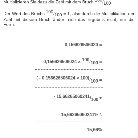
Multiplizieren Sie dazu die Zahl mit dem Bruch
/
.
100
100
Der Wert des Bruchs
/
= 1, also durch die Multiplikation der
100
Zahl mit diesem Bruch ändert sich das Ergebnis nicht, nur die
Form.
- 0,156626506024 =
100
- 0,156626506024 ×
/
=
100
( - 0,156626506024 × 100)
/
=
100
- 15,66265060241
/
≈
100
- 15,66265060241% ≈
- 15,66%