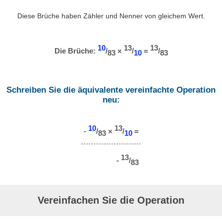
Diese Brüche haben Zähler und Nenner von gleichem Wert.
10
13
13
Die Brüche:
/
×
/
=
/
83
10
83
Schreiben Sie die äquivalente vereinfachte Operation
neu:
10
13
-
/
×
/
=
83
10
13
-
/
83
Vereinfachen Sie die Operation