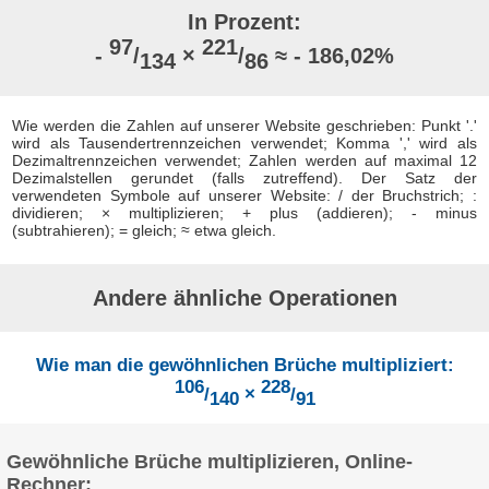
In Prozent:
97
221
-
/
×
/
≈ - 186,02%
134
86
Wie werden die Zahlen auf unserer Website geschrieben: Punkt '.'
wird als Tausendertrennzeichen verwendet; Komma ',' wird als
Dezimaltrennzeichen verwendet; Zahlen werden auf maximal 12
Dezimalstellen gerundet (falls zutreffend). Der Satz der
verwendeten Symbole auf unserer Website: / der Bruchstrich; :
dividieren; × multiplizieren; + plus (addieren); - minus
(subtrahieren); = gleich; ≈ etwa gleich.
Andere ähnliche Operationen
Wie man die gewöhnlichen Brüche multipliziert:
106
228
/
×
/
140
91
Gewöhnliche Brüche multiplizieren, Online-
Rechner: