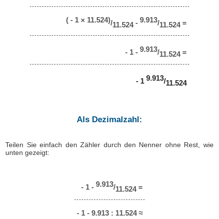
( - 1 × 11.524)
9.913
/
-
/
=
11.524
11.524
9.913
- 1 -
/
=
11.524
9.913
- 1
/
11.524
Als Dezimalzahl:
Teilen Sie einfach den Zähler durch den Nenner ohne Rest, wie
unten gezeigt:
9.913
- 1 -
/
=
11.524
- 1 - 9.913 : 11.524 ≈