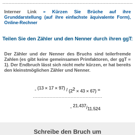
Interner Link
» Kürzen Sie Brüche auf ihre
Grunddarstellung (auf ihre einfachste äquivalente Form),
Online-Rechner
Teilen Sie den Zähler und den Nenner durch ihren ggT:
Der Zähler und der Nenner des Bruchs sind teilerfremde
Zahlen (es gibt keine gemeinsamen Primfaktoren, der ggT =
1). Der Endbruch lässt sich nicht mehr kürzen, er hat bereits
den kleinstmöglichen Zähler und Nenner.
(13 × 17 × 97)
2
-
/
=
(2
× 43 × 67)
21.437
-
/
11.524
Schreibe den Bruch um