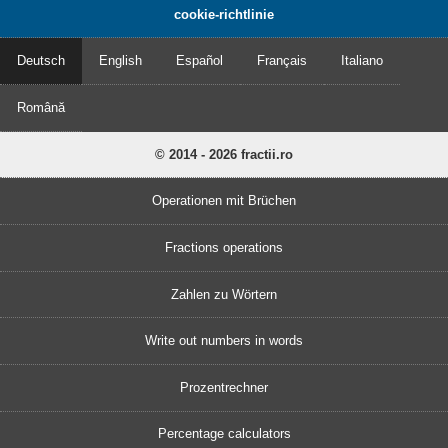
cookie-richtlinie
Deutsch
English
Español
Français
Italiano
Română
© 2014 - 2026 fractii.ro
Operationen mit Brüchen
Fractions operations
Zahlen zu Wörtern
Write out numbers in words
Prozentrechner
Percentage calculators