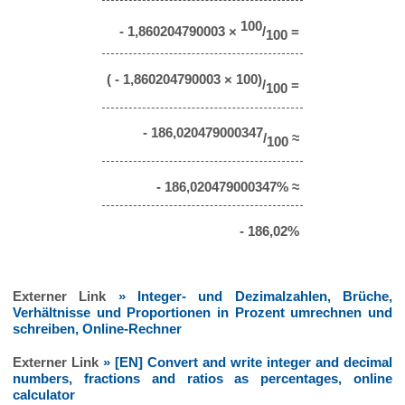
100
- 1,860204790003 ×
/
=
100
( - 1,860204790003 × 100)
/
=
100
- 186,020479000347
/
≈
100
- 186,020479000347% ≈
- 186,02%
Externer Link
» Integer- und Dezimalzahlen, Brüche,
Verhältnisse und Proportionen in Prozent umrechnen und
schreiben, Online-Rechner
Externer Link
» [EN] Convert and write integer and decimal
numbers, fractions and ratios as percentages, online
calculator