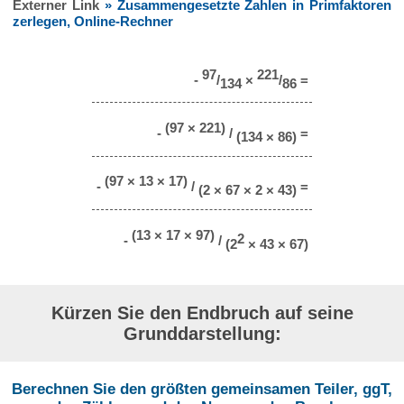
Externer Link
» Zusammengesetzte Zahlen in Primfaktoren
zerlegen, Online-Rechner
97
221
-
/
×
/
=
134
86
(97 × 221)
-
/
=
(134 × 86)
(97 × 13 × 17)
-
/
=
(2 × 67 × 2 × 43)
(13 × 17 × 97)
2
-
/
(2
× 43 × 67)
Kürzen Sie den Endbruch auf seine
Grunddarstellung:
Berechnen Sie den größten gemeinsamen Teiler, ggT,