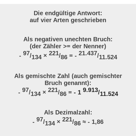
Die endgültige Antwort:
auf vier Arten geschrieben
Als negativen unechten Bruch:
(der Zähler >= der Nenner)
97
221
21.437
-
/
×
/
= -
/
134
86
11.524
Als gemischte Zahl (auch gemischter
Bruch genannt):
97
221
9.913
-
/
×
/
=
- 1
/
134
86
11.524
Als Dezimalzahl:
97
221
-
/
×
/
≈ - 1,86
134
86