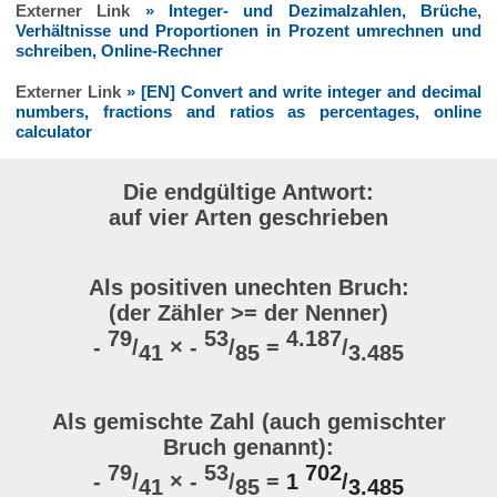
Externer Link
» Integer- und Dezimalzahlen, Brüche,
Verhältnisse und Proportionen in Prozent umrechnen und
schreiben, Online-Rechner
Externer Link
» [EN] Convert and write integer and decimal
numbers, fractions and ratios as percentages, online
calculator
Die endgültige Antwort:
auf vier Arten geschrieben
Als positiven unechten Bruch:
(der Zähler >= der Nenner)
79
53
4.187
-
/
× -
/
=
/
41
85
3.485
Als gemischte Zahl (auch gemischter
Bruch genannt):
79
53
702
-
/
× -
/
=
1
/
41
85
3.485