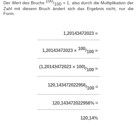
100
Der Wert des Bruchs
/
= 1, also durch die Multiplikation der
100
Zahl mit diesem Bruch ändert sich das Ergebnis nicht, nur die
Form.
1,20143472023 =
100
1,20143472023 ×
/
=
100
(1,20143472023 × 100)
/
=
100
120,143472022956
/
≈
100
120,143472022956% ≈
120,14%