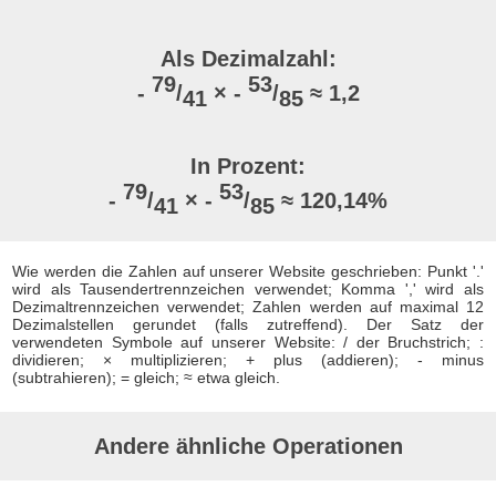
Als Dezimalzahl:
79
53
-
/
× -
/
≈ 1,2
41
85
In Prozent:
79
53
-
/
× -
/
≈ 120,14%
41
85
Wie werden die Zahlen auf unserer Website geschrieben: Punkt '.'
wird als Tausendertrennzeichen verwendet; Komma ',' wird als
Dezimaltrennzeichen verwendet; Zahlen werden auf maximal 12
Dezimalstellen gerundet (falls zutreffend). Der Satz der
verwendeten Symbole auf unserer Website: / der Bruchstrich; :
dividieren; × multiplizieren; + plus (addieren); - minus
(subtrahieren); = gleich; ≈ etwa gleich.
Andere ähnliche Operationen