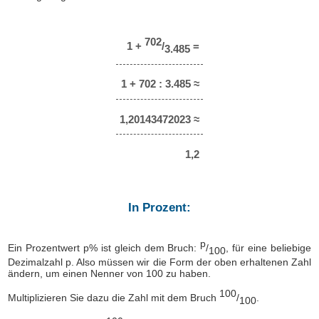
702
1 +
/
=
3.485
1 + 702 : 3.485 ≈
1,20143472023 ≈
1,2
In Prozent:
p
Ein Prozentwert p% ist gleich dem Bruch:
/
, für eine beliebige
100
Dezimalzahl p. Also müssen wir die Form der oben erhaltenen Zahl
ändern, um einen Nenner von 100 zu haben.
100
Multiplizieren Sie dazu die Zahl mit dem Bruch
/
.
100