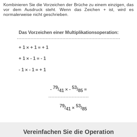
Kombinieren Sie die Vorzeichen der Brüche zu einem einzigen, das
vor dem Ausdruck steht. Wenn das Zeichen + ist, wird es
normalerweise nicht geschrieben.
Das Vorzeichen einer Multiplikationsoperation:
+ 1 × + 1 = + 1
+ 1 × - 1 = - 1
- 1 × - 1 = + 1
79
53
-
/
× -
/
=
41
85
79
53
/
×
/
41
85
Vereinfachen Sie die Operation