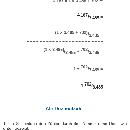
4.187 = 1 × 3.485 + 702 ⇒
4.187
/
=
3.485
(1 × 3.485 + 702)
/
=
3.485
(1 × 3.485)
702
/
+
/
=
3.485
3.485
702
1 +
/
=
3.485
702
1
/
3.485
Als Dezimalzahl:
Teilen Sie einfach den Zähler durch den Nenner ohne Rest, wie
unten gezeigt: