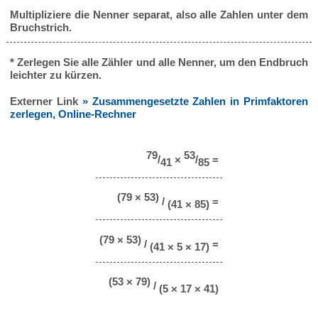
Multipliziere die Nenner separat, also alle Zahlen unter dem
Bruchstrich.
* Zerlegen Sie alle Zähler und alle Nenner, um den Endbruch
leichter zu kürzen.
Externer Link
» Zusammengesetzte Zahlen in Primfaktoren
zerlegen, Online-Rechner
79
53
/
×
/
=
41
85
(79 × 53)
/
=
(41 × 85)
(79 × 53)
/
=
(41 × 5 × 17)
(53 × 79)
/
(5 × 17 × 41)