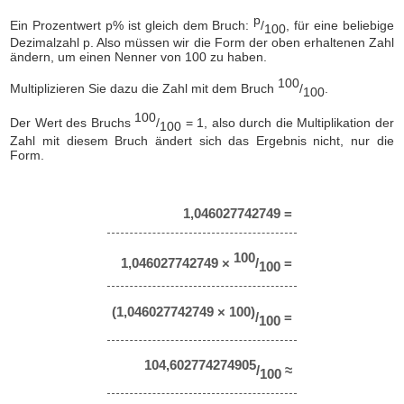
p
Ein Prozentwert p% ist gleich dem Bruch:
/
, für eine beliebige
100
Dezimalzahl p. Also müssen wir die Form der oben erhaltenen Zahl
ändern, um einen Nenner von 100 zu haben.
100
Multiplizieren Sie dazu die Zahl mit dem Bruch
/
.
100
100
Der Wert des Bruchs
/
= 1, also durch die Multiplikation der
100
Zahl mit diesem Bruch ändert sich das Ergebnis nicht, nur die
Form.
1,046027742749 =
100
1,046027742749 ×
/
=
100
(1,046027742749 × 100)
/
=
100
104,602774274905
/
≈
100