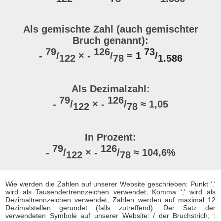
Als gemischte Zahl (auch gemischter
Bruch genannt):
79
126
73
-
/
× -
/
=
1
/
122
78
1.586
Als Dezimalzahl:
79
126
-
/
× -
/
≈ 1,05
122
78
In Prozent:
79
126
-
/
× -
/
≈ 104,6%
122
78
Wie werden die Zahlen auf unserer Website geschrieben: Punkt '.'
wird als Tausendertrennzeichen verwendet; Komma ',' wird als
Dezimaltrennzeichen verwendet; Zahlen werden auf maximal 12
Dezimalstellen gerundet (falls zutreffend). Der Satz der
verwendeten Symbole auf unserer Website: / der Bruchstrich; :