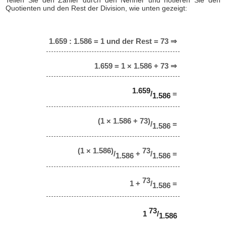
Teilen Sie den Zähler durch den Nenner und notieren Sie den
Quotienten und den Rest der Division, wie unten gezeigt:
1.659 : 1.586 = 1 und der Rest = 73 ⇒
1.659 = 1 × 1.586 + 73 ⇒
1.659
/
=
1.586
(1 × 1.586 + 73)
/
=
1.586
(1 × 1.586)
73
/
+
/
=
1.586
1.586
73
1 +
/
=
1.586
73
1
/
1.586