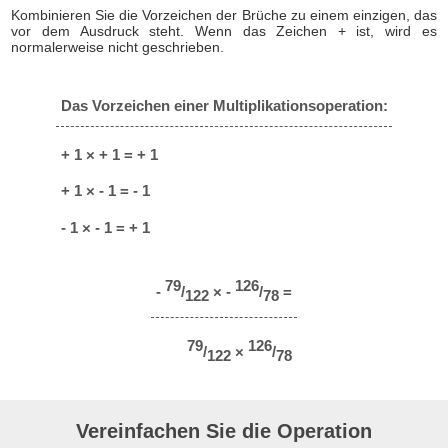
Kombinieren Sie die Vorzeichen der Brüche zu einem einzigen, das
vor dem Ausdruck steht. Wenn das Zeichen + ist, wird es
normalerweise nicht geschrieben.
Das Vorzeichen einer Multiplikationsoperation:
+ 1 × + 1 = + 1
+ 1 × - 1 = - 1
- 1 × - 1 = + 1
79
126
-
/
× -
/
=
122
78
79
126
/
×
/
122
78
Vereinfachen Sie die Operation