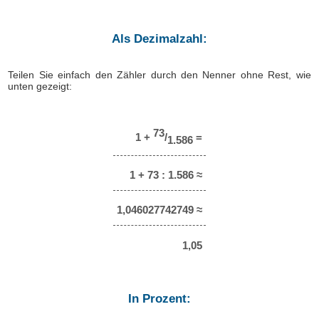
Als Dezimalzahl:
Teilen Sie einfach den Zähler durch den Nenner ohne Rest, wie
unten gezeigt:
73
1 +
/
=
1.586
1 + 73 : 1.586 ≈
1,046027742749 ≈
1,05
In Prozent: