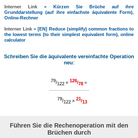
Interner Link
» Kürzen Sie Brüche auf ihre
Grunddarstellung (auf ihre einfachste äquivalente Form),
Online-Rechner
Interner Link
» [EN] Reduce (simplify) common fractions to
the lowest terms (to their simplest equivalent form), online
calculator
Schreiben Sie die äquivalente vereinfachte Operation
neu:
79
126
/
×
/
=
122
78
79
21
/
×
/
122
13
Führen Sie die Rechenoperation mit den
Brüchen durch