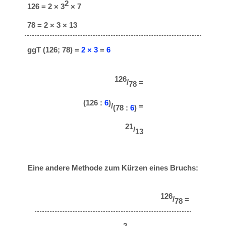
2
126 = 2 × 3
× 7
78 = 2 × 3 × 13
ggT (126; 78) =
2 × 3
=
6
126
/
=
78
(126 :
6
)
/
=
(78 :
6
)
21
/
13
Eine andere Methode zum Kürzen eines Bruchs:
126
/
=
78
2