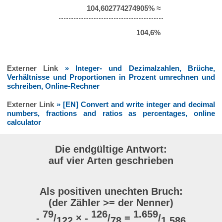
104,602774274905% ≈
104,6%
Externer Link
» Integer- und Dezimalzahlen, Brüche,
Verhältnisse und Proportionen in Prozent umrechnen und
schreiben, Online-Rechner
Externer Link
» [EN] Convert and write integer and decimal
numbers, fractions and ratios as percentages, online
calculator
Die endgültige Antwort:
auf vier Arten geschrieben
Als positiven unechten Bruch:
(der Zähler >= der Nenner)
79
126
1.659
-
/
× -
/
=
/
122
78
1.586