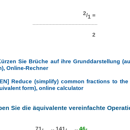
2
/
=
1
2
Kürzen Sie Brüche auf ihre Grunddarstellung (au
m), Online-Rechner
[EN] Reduce (simplify) common fractions to the 
uivalent form), online calculator
ben Sie die äquivalente vereinfachte Operati
71
141
46