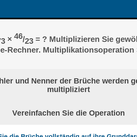
46
×
/
= ? Multiplizieren Sie gewö
73
23
e-Rechner. Multiplikationsoperation S
hler und Nenner der Brüche werden g
multipliziert
Vereinfachen Sie die Operation
ie die Brüche vollständig auf ihre Grunddar