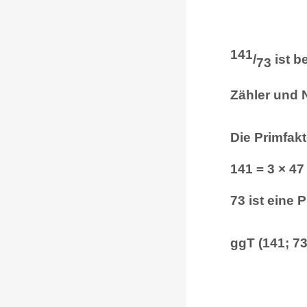
141
/
ist b
73
Zähler und 
Die Primfak
141 = 3 × 47
73 ist eine 
ggT (141; 73