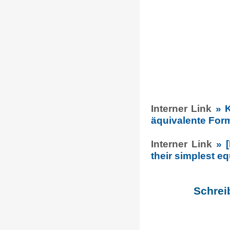
Interner Link
» 
äquivalente For
Interner Link
» 
their simplest eq
Schrei