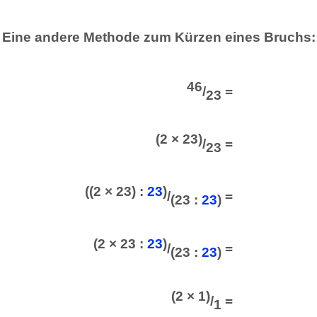
Eine andere Methode zum Kürzen eines Bruchs:
46
/
=
23
(2 × 23)
/
=
23
((2 × 23) :
23
)
/
=
(23 :
23
)
(2 × 23 :
23
)
/
=
(23 :
23
)
(2 × 1)
/
=
1