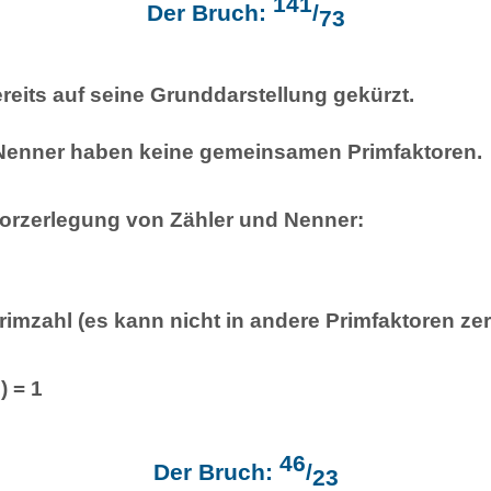
141
Der Bruch:
/
73
ereits auf seine Grunddarstellung gekürzt.
Nenner haben keine gemeinsamen Primfaktoren.
torzerlegung von Zähler und Nenner:
Primzahl (es kann nicht in andere Primfaktoren ze
) = 1
46
Der Bruch:
/
23