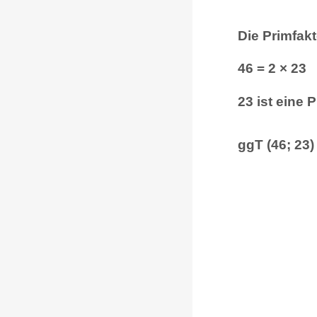
Die Primfak
46 = 2 × 23
23 ist eine 
ggT (46; 23)