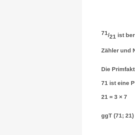
71
/
ist be
21
Zähler und 
Die Primfak
71 ist eine 
21 = 3 × 7
ggT (71; 21)