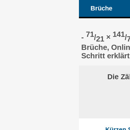
Brüche
71
141
-
/
×
/
21
Brüche, Onlin
Schritt erklärt
Die Zä
Kürzen S