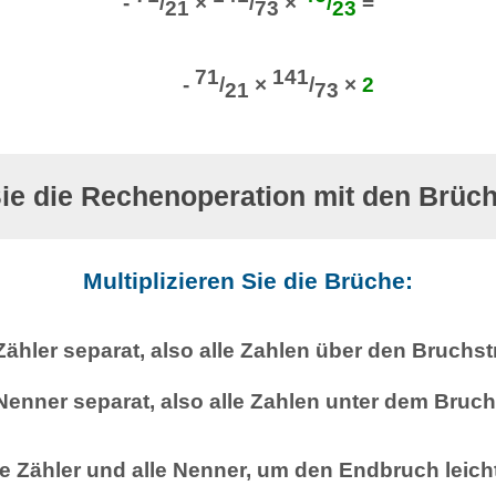
-
/
×
/
×
/
=
21
73
23
71
141
-
/
×
/
×
2
21
73
ie die Rechenoperation mit den Brüc
Multiplizieren Sie die Brüche:
 Zähler separat, also alle Zahlen über den Bruchst
 Nenner separat, also alle Zahlen unter dem Bruch
lle Zähler und alle Nenner, um den Endbruch leich