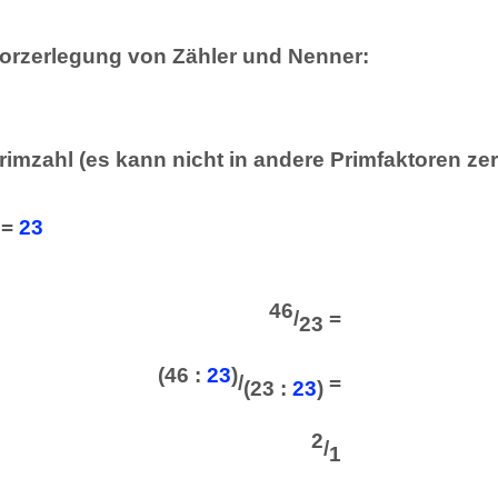
torzerlegung von Zähler und Nenner:
Primzahl (es kann nicht in andere Primfaktoren ze
 =
23
46
/
=
23
(46 :
23
)
/
=
(23 :
23
)
2
/
1