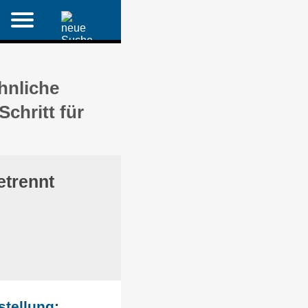
hnliche
chritt für
etrennt
stellung: