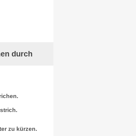
hen durch
richen.
strich.
ter zu kürzen.