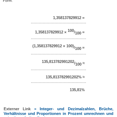
Form.
1,358137829912 =
100
1,358137829912 ×
/
=
100
(1,358137829912 × 100)
/
=
100
135,813782991202
/
≈
100
135,813782991202% ≈
135,81%
Externer Link
» Integer- und Dezimalzahlen, Brüche,
Verhältnisse und Proportionen in Prozent umrechnen und