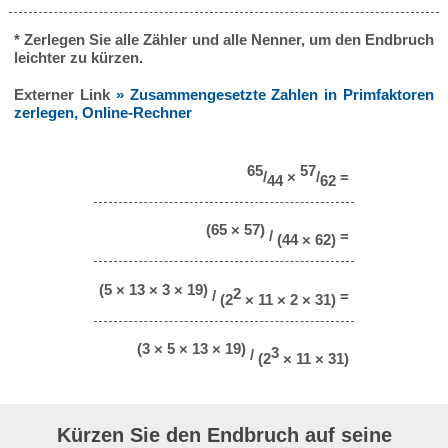
* Zerlegen Sie alle Zähler und alle Nenner, um den Endbruch
leichter zu kürzen.
Externer Link
» Zusammengesetzte Zahlen in Primfaktoren
zerlegen, Online-Rechner
65
57
/
×
/
=
44
62
(65 × 57)
/
=
(44 × 62)
(5 × 13 × 3 × 19)
2
/
=
(2
× 11 × 2 × 31)
(3 × 5 × 13 × 19)
3
/
(2
× 11 × 31)
Kürzen Sie den Endbruch auf seine