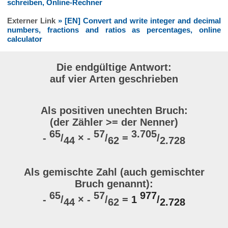
schreiben, Online-Rechner
Externer Link
» [EN] Convert and write integer and decimal
numbers, fractions and ratios as percentages, online
calculator
Die endgültige Antwort:
auf vier Arten geschrieben
Als positiven unechten Bruch:
(der Zähler >= der Nenner)
65
57
3.705
-
/
× -
/
=
/
44
62
2.728
Als gemischte Zahl (auch gemischter
Bruch genannt):
65
57
977
-
/
× -
/
=
1
/
44
62
2.728