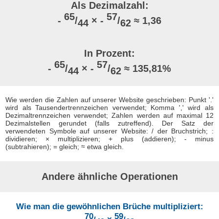
Als Dezimalzahl:
65
57
-
/
× -
/
≈ 1,36
44
62
In Prozent:
65
57
-
/
× -
/
≈ 135,81%
44
62
Wie werden die Zahlen auf unserer Website geschrieben: Punkt '.'
wird als Tausendertrennzeichen verwendet; Komma ',' wird als
Dezimaltrennzeichen verwendet; Zahlen werden auf maximal 12
Dezimalstellen gerundet (falls zutreffend). Der Satz der
verwendeten Symbole auf unserer Website: / der Bruchstrich; :
dividieren; × multiplizieren; + plus (addieren); - minus
(subtrahieren); = gleich; ≈ etwa gleich.
Andere ähnliche Operationen
Wie man die gewöhnlichen Brüche multipliziert:
70
59