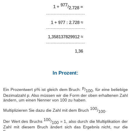
977
1 +
/
=
2.728
1 + 977 : 2.728 ≈
1,358137829912 ≈
1,36
In Prozent:
p
Ein Prozentwert p% ist gleich dem Bruch:
/
, für eine beliebige
100
Dezimalzahl p. Also müssen wir die Form der oben erhaltenen Zahl
ändern, um einen Nenner von 100 zu haben.
100
Multiplizieren Sie dazu die Zahl mit dem Bruch
/
.
100
100
Der Wert des Bruchs
/
= 1, also durch die Multiplikation der
100
Zahl mit diesem Bruch ändert sich das Ergebnis nicht, nur die