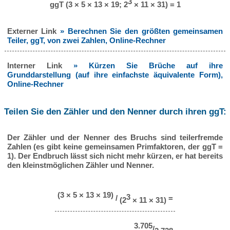
3
ggT (3 × 5 × 13 × 19; 2
× 11 × 31) = 1
Externer Link
» Berechnen Sie den größten gemeinsamen
Teiler, ggT, von zwei Zahlen, Online-Rechner
Interner Link
» Kürzen Sie Brüche auf ihre
Grunddarstellung (auf ihre einfachste äquivalente Form),
Online-Rechner
Teilen Sie den Zähler und den Nenner durch ihren ggT:
Der Zähler und der Nenner des Bruchs sind teilerfremde
Zahlen (es gibt keine gemeinsamen Primfaktoren, der ggT =
1). Der Endbruch lässt sich nicht mehr kürzen, er hat bereits
den kleinstmöglichen Zähler und Nenner.
(3 × 5 × 13 × 19)
3
/
=
(2
× 11 × 31)
3.705
/