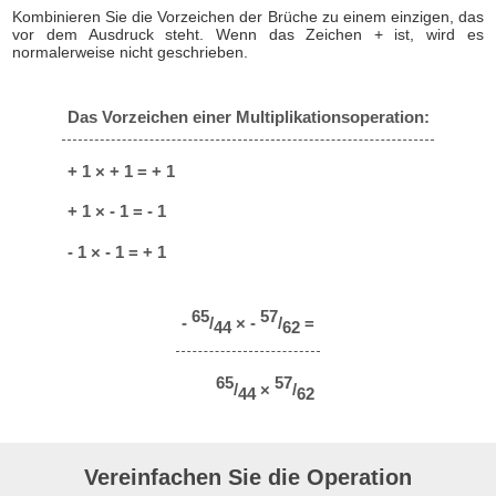
Kombinieren Sie die Vorzeichen der Brüche zu einem einzigen, das
vor dem Ausdruck steht. Wenn das Zeichen + ist, wird es
normalerweise nicht geschrieben.
Das Vorzeichen einer Multiplikationsoperation:
+ 1 × + 1 = + 1
+ 1 × - 1 = - 1
- 1 × - 1 = + 1
65
57
-
/
× -
/
=
44
62
65
57
/
×
/
44
62
Vereinfachen Sie die Operation