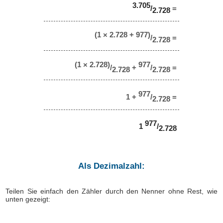
3.705
/
=
2.728
(1 × 2.728 + 977)
/
=
2.728
(1 × 2.728)
977
/
+
/
=
2.728
2.728
977
1 +
/
=
2.728
977
1
/
2.728
Als Dezimalzahl:
Teilen Sie einfach den Zähler durch den Nenner ohne Rest, wie
unten gezeigt: