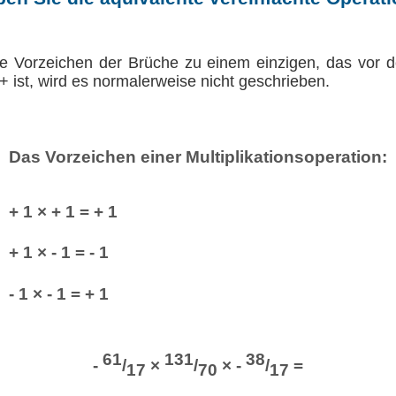
e Vorzeichen der Brüche zu einem einzigen, das vor 
 ist, wird es normalerweise nicht geschrieben.
Das Vorzeichen einer Multiplikationsoperation:
+ 1 × + 1 = + 1
+ 1 × - 1 = - 1
- 1 × - 1 = + 1
61
131
38
-
/
×
/
× -
/
=
17
70
17