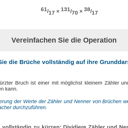
61
131
38
/
×
/
×
/
17
70
17
Vereinfachen Sie die Operation
ie die Brüche vollständig auf ihre Grunddar
kürzter Bruch ist einer mit möglichst kleinem Zähler un
en kann.
gerung der Werte der Zähler und Nenner von Brüchen 
acher durchzuführen.
vollständig zu kürzen: Dividiere Zähler und Ne