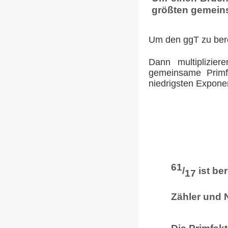
größten gemeins
Um den ggT zu bere
Dann multiplizie
gemeinsame Primf
niedrigsten Expone
61
/
ist be
17
Zähler und 