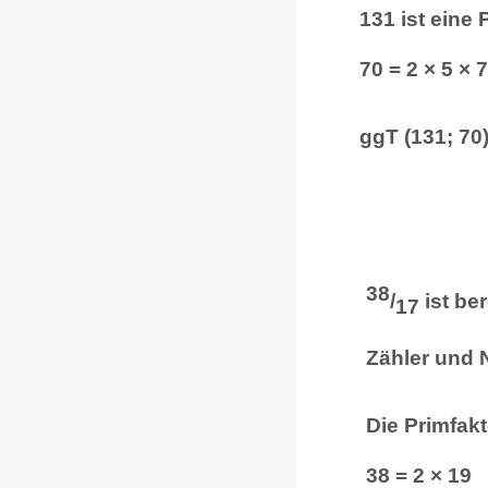
131 ist eine
70 = 2 × 5 × 7
ggT (131; 70)
38
/
ist be
17
Zähler und 
Die Primfak
38 = 2 × 19