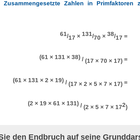
 Zusammengesetzte Zahlen in Primfaktoren ze
61
131
38
/
×
/
×
/
=
17
70
17
(61 × 131 × 38)
/
=
(17 × 70 × 17)
(61 × 131 × 2 × 19)
/
=
(17 × 2 × 5 × 7 × 17)
(2 × 19 × 61 × 131)
2
/
(2 × 5 × 7 × 17
)
Sie den Endbruch auf seine Grunddars