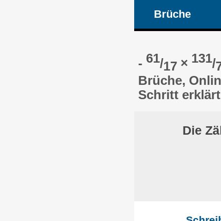
Brüche
61
131
-
/
×
/
17
Brüche, Onlin
Schritt erklärt
Die Zä
Schrei