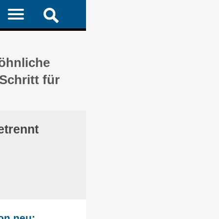
wöhnliche
chritt für
etrennt
on neu: