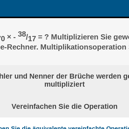
38
× -
/
= ? Multiplizieren Sie ge
70
17
e-Rechner. Multiplikationsoperation S
hler und Nenner der Brüche werden g
multipliziert
Vereinfachen Sie die Operation
ben Sie die äquivalente vereinfachte Operati