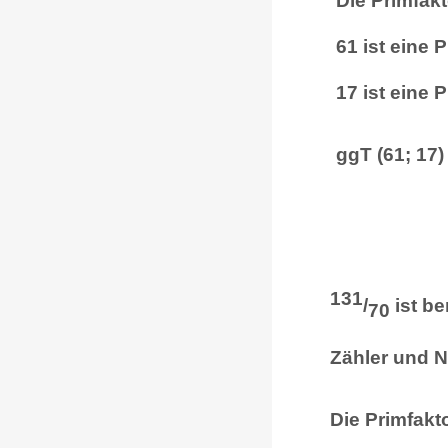
Die Primfak
61 ist eine 
17 ist eine 
ggT (61; 17)
131
/
ist be
70
Zähler und 
Die Primfakt