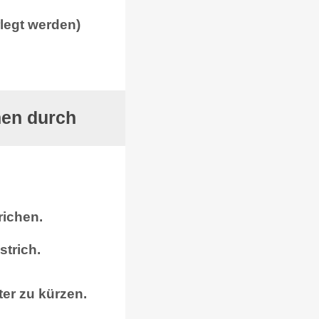
rlegt werden)
hen durch
richen.
strich.
ter zu kürzen.