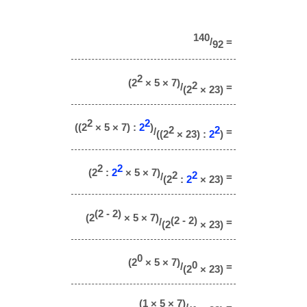
140
/
=
92
2
(2
× 5 × 7)
2
/
=
(2
× 23)
2
2
((2
× 5 × 7) :
2
)
2
2
/
=
((2
× 23) :
2
)
2
2
(2
:
2
× 5 × 7)
2
2
/
=
(2
:
2
× 23)
(2 - 2)
(2
× 5 × 7)
(2 - 2)
/
=
(2
× 23)
0
(2
× 5 × 7)
0
/
=
(2
× 23)
(1 × 5 × 7)