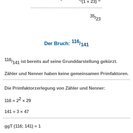
/
=
(1 × 23)
35
/
23
116
Der Bruch:
/
141
116
/
ist bereits auf seine Grunddarstellung gekürzt.
141
Zähler und Nenner haben keine gemeinsamen Primfaktoren.
Die Primfaktorzerlegung von Zähler und Nenner:
2
116 = 2
× 29
141 = 3 × 47
ggT (116; 141) = 1