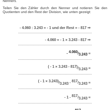
Nenners.
Teilen Sie den Zähler durch den Nenner und notieren Sie den
Quotienten und den Rest der Division, wie unten gezeigt:
- 4.060 : 3.243 = - 1 und der Rest = - 817 ⇒
- 4.060 = - 1 × 3.243 - 817 ⇒
4.060
-
/
=
3.243
( - 1 × 3.243 - 817)
/
=
3.243
( - 1 × 3.243)
817
/
-
/
=
3.243
3.243
817
- 1 -
/
=
3.243