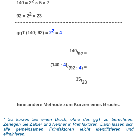
2
140 = 2
× 5 × 7
2
92 = 2
× 23
2
ggT (140; 92) =
2
=
4
140
/
=
92
(140 :
4
)
/
=
(92 :
4
)
35
/
23
Eine andere Methode zum Kürzen eines Bruchs:
* So kürzen Sie einen Bruch, ohne den ggT zu berechnen:
Zerlegen Sie Zähler und Nenner in Primfaktoren. Dann lassen sich
alle gemeinsamen Primfaktoren leicht identifizieren und
eliminieren.