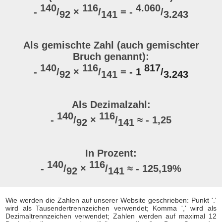
140
116
4.060
-
/
×
/
= -
/
92
141
3.243
Als gemischte Zahl (auch gemischter
Bruch genannt):
140
116
817
-
/
×
/
=
- 1
/
92
141
3.243
Als Dezimalzahl:
140
116
-
/
×
/
≈ - 1,25
92
141
In Prozent:
140
116
-
/
×
/
≈ - 125,19%
92
141
Wie werden die Zahlen auf unserer Website geschrieben: Punkt '.'
wird als Tausendertrennzeichen verwendet; Komma ',' wird als
Dezimaltrennzeichen verwendet; Zahlen werden auf maximal 12