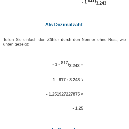
817
- 1
/
3.243
Als Dezimalzahl:
Teilen Sie einfach den Zähler durch den Nenner ohne Rest, wie
unten gezeigt:
817
- 1 -
/
=
3.243
- 1 - 817 : 3.243 ≈
- 1,251927227875 ≈
- 1,25