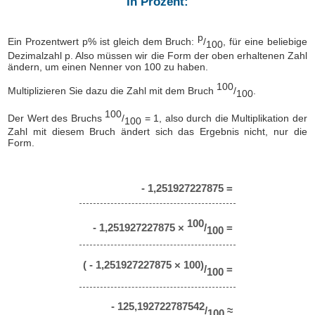
In Prozent:
p
Ein Prozentwert p% ist gleich dem Bruch:
/
, für eine beliebige
100
Dezimalzahl p. Also müssen wir die Form der oben erhaltenen Zahl
ändern, um einen Nenner von 100 zu haben.
100
Multiplizieren Sie dazu die Zahl mit dem Bruch
/
.
100
100
Der Wert des Bruchs
/
= 1, also durch die Multiplikation der
100
Zahl mit diesem Bruch ändert sich das Ergebnis nicht, nur die
Form.
- 1,251927227875 =
100
- 1,251927227875 ×
/
=
100
( - 1,251927227875 × 100)
/
=
100
- 125,192722787542
/
≈
100