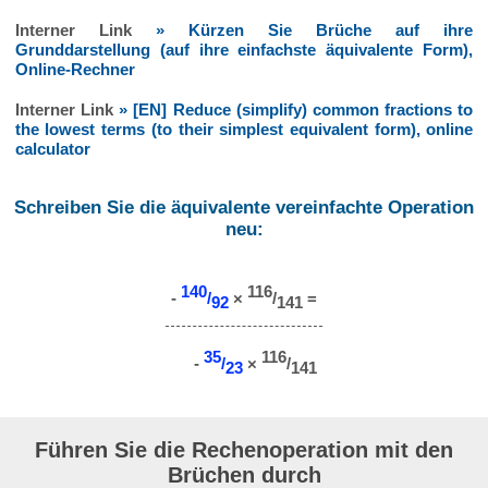
Interner Link
» Kürzen Sie Brüche auf ihre
Grunddarstellung (auf ihre einfachste äquivalente Form),
Online-Rechner
Interner Link
» [EN] Reduce (simplify) common fractions to
the lowest terms (to their simplest equivalent form), online
calculator
Schreiben Sie die äquivalente vereinfachte Operation
neu:
140
116
-
/
×
/
=
92
141
35
116
-
/
×
/
23
141
Führen Sie die Rechenoperation mit den
Brüchen durch