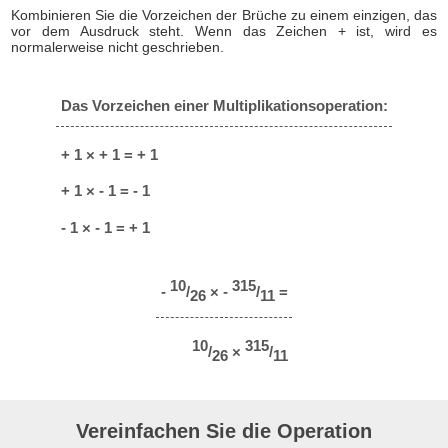
Kombinieren Sie die Vorzeichen der Brüche zu einem einzigen, das
vor dem Ausdruck steht. Wenn das Zeichen + ist, wird es
normalerweise nicht geschrieben.
Das Vorzeichen einer Multiplikationsoperation:
+ 1 × + 1 = + 1
+ 1 × - 1 = - 1
- 1 × - 1 = + 1
10
315
-
/
× -
/
=
26
11
10
315
/
×
/
26
11
Vereinfachen Sie die Operation