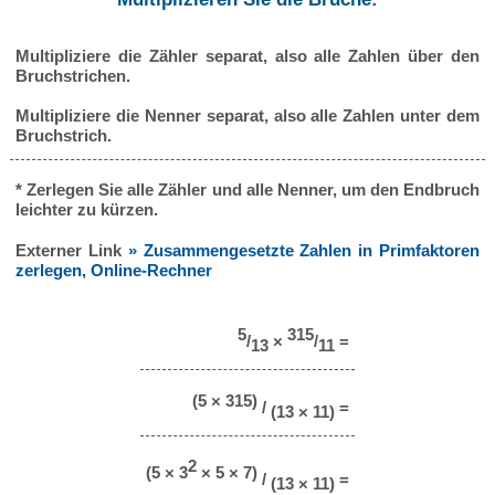
Multipliziere die Zähler separat, also alle Zahlen über den
Bruchstrichen.
Multipliziere die Nenner separat, also alle Zahlen unter dem
Bruchstrich.
* Zerlegen Sie alle Zähler und alle Nenner, um den Endbruch
leichter zu kürzen.
Externer Link
» Zusammengesetzte Zahlen in Primfaktoren
zerlegen, Online-Rechner
5
315
/
×
/
=
13
11
(5 × 315)
/
=
(13 × 11)
2
(5 × 3
× 5 × 7)
/
=
(13 × 11)