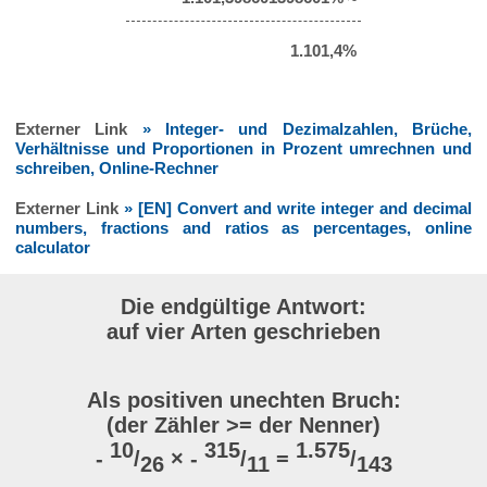
1.101,4%
Externer Link
» Integer- und Dezimalzahlen, Brüche,
Verhältnisse und Proportionen in Prozent umrechnen und
schreiben, Online-Rechner
Externer Link
» [EN] Convert and write integer and decimal
numbers, fractions and ratios as percentages, online
calculator
Die endgültige Antwort:
auf vier Arten geschrieben
Als positiven unechten Bruch:
(der Zähler >= der Nenner)
10
315
1.575
-
/
× -
/
=
/
26
11
143