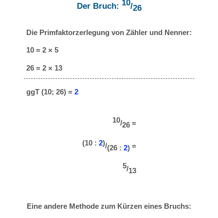
10
Der Bruch:
/
26
Die Primfaktorzerlegung von Zähler und Nenner:
10 = 2 × 5
26 = 2 × 13
ggT (10; 26) =
2
10
/
=
26
(10 :
2
)
/
=
(26 :
2
)
5
/
13
Eine andere Methode zum Kürzen eines Bruchs: