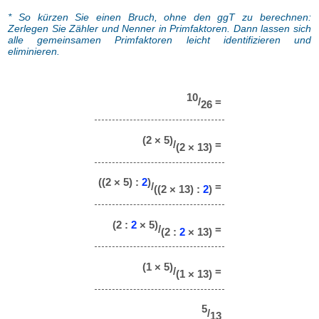
* So kürzen Sie einen Bruch, ohne den ggT zu berechnen:
Zerlegen Sie Zähler und Nenner in Primfaktoren. Dann lassen sich
alle gemeinsamen Primfaktoren leicht identifizieren und
eliminieren.
10
/
=
26
(2 × 5)
/
=
(2 × 13)
((2 × 5) :
2
)
/
=
((2 × 13) :
2
)
(2 :
2
× 5)
/
=
(2 :
2
× 13)
(1 × 5)
/
=
(1 × 13)
5
/
13