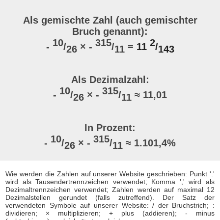
Als gemischte Zahl (auch gemischter
Bruch genannt):
10
315
2
-
/
× -
/
=
11
/
26
11
143
Als Dezimalzahl:
10
315
-
/
× -
/
≈ 11,01
26
11
In Prozent:
10
315
-
/
× -
/
≈ 1.101,4%
26
11
Wie werden die Zahlen auf unserer Website geschrieben: Punkt '.'
wird als Tausendertrennzeichen verwendet; Komma ',' wird als
Dezimaltrennzeichen verwendet; Zahlen werden auf maximal 12
Dezimalstellen gerundet (falls zutreffend). Der Satz der
verwendeten Symbole auf unserer Website: / der Bruchstrich; :
dividieren; × multiplizieren; + plus (addieren); - minus