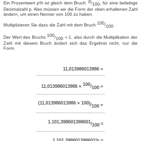
p
Ein Prozentwert p% ist gleich dem Bruch:
/
, für eine beliebige
100
Dezimalzahl p. Also müssen wir die Form der oben erhaltenen Zahl
ändern, um einen Nenner von 100 zu haben.
100
Multiplizieren Sie dazu die Zahl mit dem Bruch
/
.
100
100
Der Wert des Bruchs
/
= 1, also durch die Multiplikation der
100
Zahl mit diesem Bruch ändert sich das Ergebnis nicht, nur die
Form.
11,013986013986 =
100
11,013986013986 ×
/
=
100
(11,013986013986 × 100)
/
=
100
1.101,398601398601
/
≈
100
1.101,398601398601% ≈