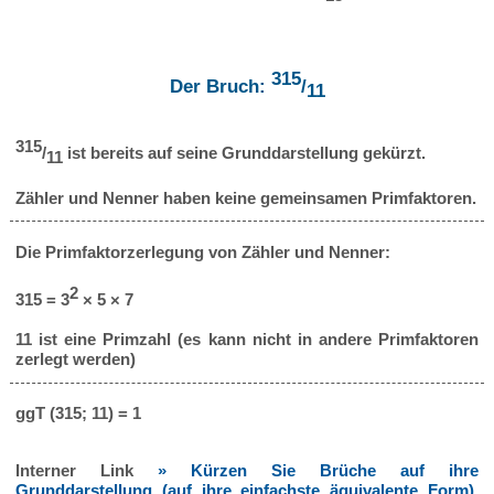
315
Der Bruch:
/
11
315
/
ist bereits auf seine Grunddarstellung gekürzt.
11
Zähler und Nenner haben keine gemeinsamen Primfaktoren.
Die Primfaktorzerlegung von Zähler und Nenner:
2
315 = 3
× 5 × 7
11 ist eine Primzahl (es kann nicht in andere Primfaktoren
zerlegt werden)
ggT (315; 11) = 1
Interner Link
» Kürzen Sie Brüche auf ihre
Grunddarstellung (auf ihre einfachste äquivalente Form),