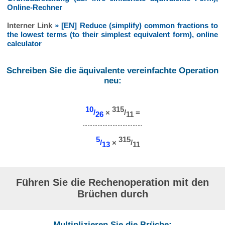
Online-Rechner
Interner Link
» [EN] Reduce (simplify) common fractions to
the lowest terms (to their simplest equivalent form), online
calculator
Schreiben Sie die äquivalente vereinfachte Operation
neu:
10
315
/
×
/
=
26
11
5
315
/
×
/
13
11
Führen Sie die Rechenoperation mit den
Brüchen durch
Multiplizieren Sie die Brüche: