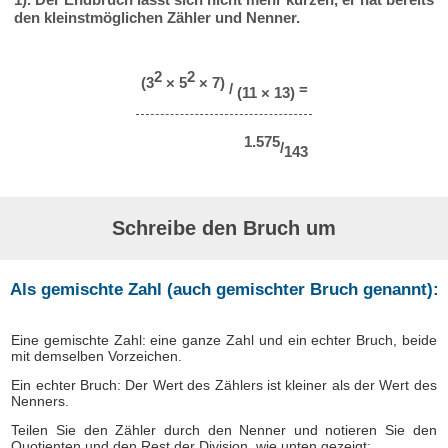
den kleinstmöglichen Zähler und Nenner.
2
2
(3
× 5
× 7)
/
=
(11 × 13)
1.575
/
143
Schreibe den Bruch um
Als gemischte Zahl (auch gemischter Bruch genannt):
Eine gemischte Zahl: eine ganze Zahl und ein echter Bruch, beide
mit demselben Vorzeichen.
Ein echter Bruch: Der Wert des Zählers ist kleiner als der Wert des
Nenners.
Teilen Sie den Zähler durch den Nenner und notieren Sie den
Quotienten und den Rest der Division, wie unten gezeigt: