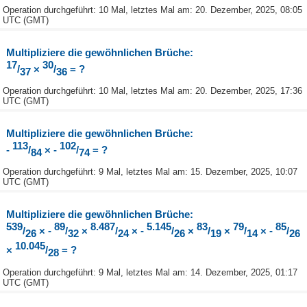
Operation durchgeführt: 10 Mal, letztes Mal am: 20. Dezember, 2025, 08:05
UTC (GMT)
Multipliziere die gewöhnlichen Brüche:
17
30
/
×
/
= ?
37
36
Operation durchgeführt: 10 Mal, letztes Mal am: 20. Dezember, 2025, 17:36
UTC (GMT)
Multipliziere die gewöhnlichen Brüche:
113
102
-
/
× -
/
= ?
84
74
Operation durchgeführt: 9 Mal, letztes Mal am: 15. Dezember, 2025, 10:07
UTC (GMT)
Multipliziere die gewöhnlichen Brüche:
539
89
8.487
5.145
83
79
85
/
× -
/
×
/
× -
/
×
/
×
/
× -
/
26
32
24
26
19
14
26
10.045
×
/
= ?
28
Operation durchgeführt: 9 Mal, letztes Mal am: 14. Dezember, 2025, 01:17
UTC (GMT)