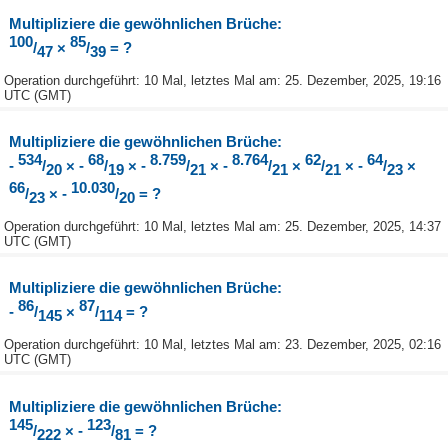
Multipliziere die gewöhnlichen Brüche:
100
85
/
×
/
= ?
47
39
Operation durchgeführt: 10 Mal, letztes Mal am: 25. Dezember, 2025, 19:16
UTC (GMT)
Multipliziere die gewöhnlichen Brüche:
534
68
8.759
8.764
62
64
-
/
× -
/
× -
/
× -
/
×
/
× -
/
×
20
19
21
21
21
23
66
10.030
/
× -
/
= ?
23
20
Operation durchgeführt: 10 Mal, letztes Mal am: 25. Dezember, 2025, 14:37
UTC (GMT)
Multipliziere die gewöhnlichen Brüche:
86
87
-
/
×
/
= ?
145
114
Operation durchgeführt: 10 Mal, letztes Mal am: 23. Dezember, 2025, 02:16
UTC (GMT)
Multipliziere die gewöhnlichen Brüche:
145
123
/
× -
/
= ?
222
81