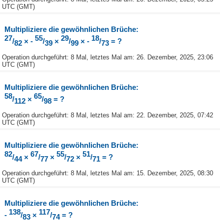
UTC (GMT)
Multipliziere die gewöhnlichen Brüche:
27
55
29
18
/
× -
/
×
/
× -
/
= ?
82
39
99
73
Operation durchgeführt: 8 Mal, letztes Mal am: 26. Dezember, 2025, 23:06
UTC (GMT)
Multipliziere die gewöhnlichen Brüche:
58
65
/
×
/
= ?
112
98
Operation durchgeführt: 8 Mal, letztes Mal am: 22. Dezember, 2025, 07:42
UTC (GMT)
Multipliziere die gewöhnlichen Brüche:
82
67
55
51
/
×
/
×
/
×
/
= ?
44
77
72
71
Operation durchgeführt: 8 Mal, letztes Mal am: 15. Dezember, 2025, 08:30
UTC (GMT)
Multipliziere die gewöhnlichen Brüche:
138
117
-
/
×
/
= ?
83
74