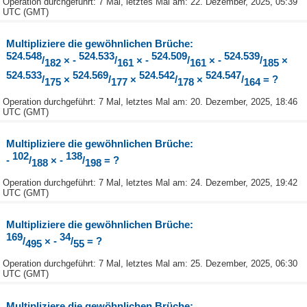
Operation durchgeführt: 7 Mal, letztes Mal am: 22. Dezember, 2025, 05:39
UTC (GMT)
Multipliziere die gewöhnlichen Brüche:
524.548
524.533
524.509
524.539
/
× -
/
× -
/
× -
/
×
182
161
161
185
524.533
524.569
524.542
524.547
/
×
/
×
/
×
/
= ?
175
177
178
164
Operation durchgeführt: 7 Mal, letztes Mal am: 20. Dezember, 2025, 18:46
UTC (GMT)
Multipliziere die gewöhnlichen Brüche:
102
138
-
/
× -
/
= ?
188
198
Operation durchgeführt: 7 Mal, letztes Mal am: 24. Dezember, 2025, 19:42
UTC (GMT)
Multipliziere die gewöhnlichen Brüche:
169
34
/
× -
/
= ?
495
55
Operation durchgeführt: 7 Mal, letztes Mal am: 25. Dezember, 2025, 06:30
UTC (GMT)
Multipliziere die gewöhnlichen Brüche: