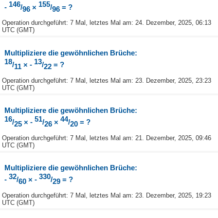
146
155
-
/
×
/
= ?
96
96
Operation durchgeführt: 7 Mal, letztes Mal am: 24. Dezember, 2025, 06:13
UTC (GMT)
Multipliziere die gewöhnlichen Brüche:
18
13
/
× -
/
= ?
11
22
Operation durchgeführt: 7 Mal, letztes Mal am: 23. Dezember, 2025, 23:23
UTC (GMT)
Multipliziere die gewöhnlichen Brüche:
16
51
44
/
× -
/
×
/
= ?
25
26
20
Operation durchgeführt: 7 Mal, letztes Mal am: 21. Dezember, 2025, 09:46
UTC (GMT)
Multipliziere die gewöhnlichen Brüche:
32
330
-
/
× -
/
= ?
60
29
Operation durchgeführt: 7 Mal, letztes Mal am: 23. Dezember, 2025, 19:23
UTC (GMT)