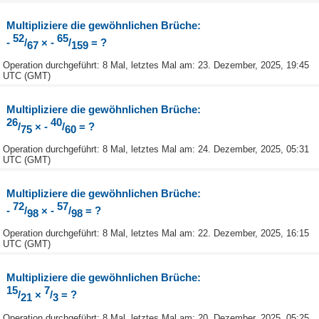
Multipliziere die gewöhnlichen Brüche:
52
65
-
/
× -
/
= ?
67
159
Operation durchgeführt: 8 Mal, letztes Mal am: 23. Dezember, 2025, 19:45
UTC (GMT)
Multipliziere die gewöhnlichen Brüche:
26
40
/
× -
/
= ?
75
60
Operation durchgeführt: 8 Mal, letztes Mal am: 24. Dezember, 2025, 05:31
UTC (GMT)
Multipliziere die gewöhnlichen Brüche:
72
57
-
/
× -
/
= ?
98
98
Operation durchgeführt: 8 Mal, letztes Mal am: 22. Dezember, 2025, 16:15
UTC (GMT)
Multipliziere die gewöhnlichen Brüche:
15
7
/
×
/
= ?
21
3
Operation durchgeführt: 8 Mal, letztes Mal am: 20. Dezember, 2025, 05:25