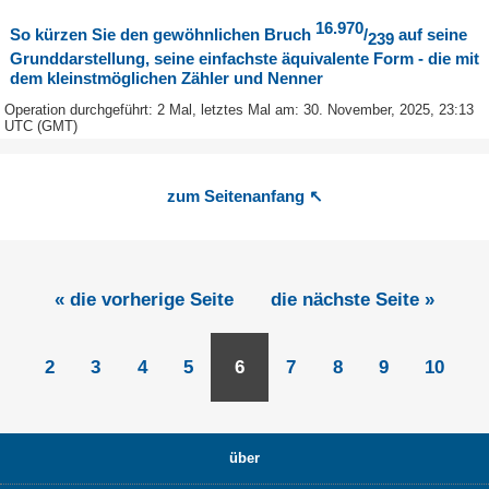
16.970
So kürzen Sie den gewöhnlichen Bruch
/
auf seine
239
Grunddarstellung, seine einfachste äquivalente Form - die mit
dem kleinstmöglichen Zähler und Nenner
Operation durchgeführt: 2 Mal, letztes Mal am: 30. November, 2025, 23:13
UTC (GMT)
zum Seitenanfang ↖
« die vorherige Seite
die nächste Seite »
2
3
4
5
6
7
8
9
10
über